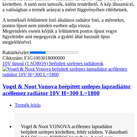
kivitelben. A tartó nem tartozék, külön rendelhető. A kép illusztráció,
a valóságban a termék arányai a méret függvényében eltérhetnek.
A terméknél feltűntetett fotó általános radiátor fotó, a méreteket,
pontos típust nem minden esetben adja vissza.
Megrendelés esetén kérjük a feltüntetett pontos típust vegye
figyelembe ami megegyezik a gyártó által használt típus
megjelölésével.
Raktárkészlet:
Cikkszám: F1G1003018000000
10V tipusú (1 SOROS) beépített szelepes radiátorok
Vogel & Noot Vonova beépített szelepes lapradiátor
acéllemez radiátor 10V H=300 L=1800
Termék leírás
Vogel & Noot VONOVA acéllemez lapradiátor
beépített szelepes kivitelben, fehér színben. Választható