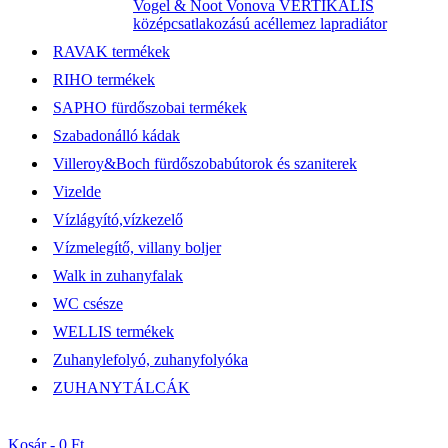
Vogel & Noot Vonova VERTIKÁLIS
középcsatlakozású acéllemez lapradiátor
RAVAK termékek
RIHO termékek
SAPHO fürdőszobai termékek
Szabadonálló kádak
Villeroy&Boch fürdőszobabútorok és szaniterek
Vizelde
Vízlágyító,vízkezelő
Vízmelegítő, villany boljer
Walk in zuhanyfalak
WC csésze
WELLIS termékek
Zuhanylefolyó, zuhanyfolyóka
ZUHANYTÁLCÁK
Kosár -
0 Ft