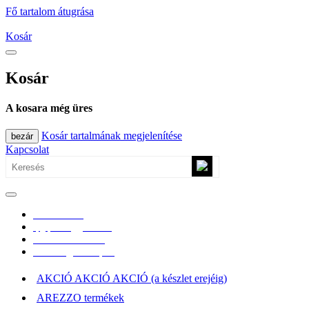
Fő tartalom átugrása
Kosár
Kosár
A kosara még üres
Kosár tartalmának megjelenítése
bezár
Kapcsolat
0670/365-7619
epgepoutlet@gmail.com
Vásárlási információk
Elérhetőség, átvételi pont
AKCIÓ AKCIÓ AKCIÓ (a készlet erejéig)
AREZZO termékek