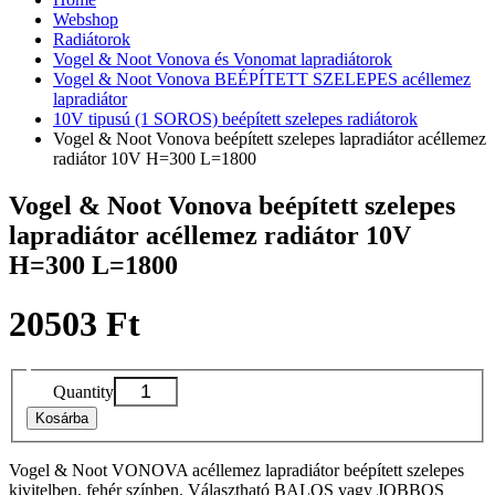
Webshop
Radiátorok
Vogel & Noot Vonova és Vonomat lapradiátorok
Vogel & Noot Vonova BEÉPÍTETT SZELEPES acéllemez
lapradiátor
10V tipusú (1 SOROS) beépített szelepes radiátorok
Vogel & Noot Vonova beépített szelepes lapradiátor acéllemez
radiátor 10V H=300 L=1800
Vogel & Noot Vonova beépített szelepes
lapradiátor acéllemez radiátor 10V
H=300 L=1800
20503 Ft
Quantity
Kosárba
Vogel & Noot VONOVA acéllemez lapradiátor beépített szelepes
kivitelben, fehér színben. Választható BALOS vagy JOBBOS