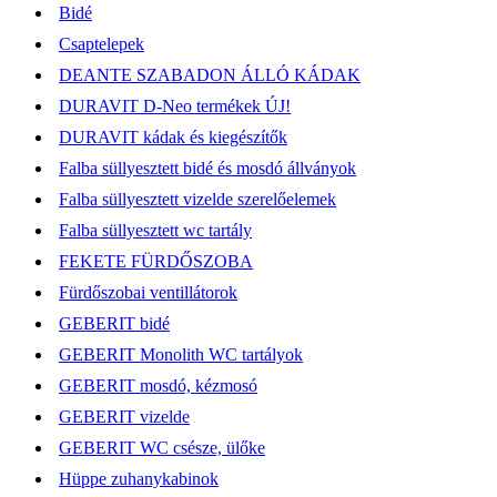
Bidé
Csaptelepek
DEANTE SZABADON ÁLLÓ KÁDAK
DURAVIT D-Neo termékek ÚJ!
DURAVIT kádak és kiegészítők
Falba süllyesztett bidé és mosdó állványok
Falba süllyesztett vizelde szerelőelemek
Falba süllyesztett wc tartály
FEKETE FÜRDŐSZOBA
Fürdőszobai ventillátorok
GEBERIT bidé
GEBERIT Monolith WC tartályok
GEBERIT mosdó, kézmosó
GEBERIT vizelde
GEBERIT WC csésze, ülőke
Hüppe zuhanykabinok