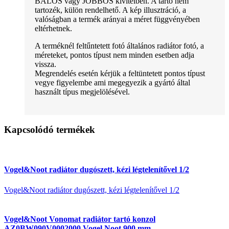
BALOS vagy JOBBOS kivitelben. A tartó nem
tartozék, külön rendelhető. A kép illusztráció, a
valóságban a termék arányai a méret függvényében
eltérhetnek.
A terméknél feltűntetett fotó általános radiátor fotó, a
méreteket, pontos típust nem minden esetben adja
vissza.
Megrendelés esetén kérjük a feltüntetett pontos típust
vegye figyelembe ami megegyezik a gyártó által
használt típus megjelölésével.
Kapcsolódó termékek
Vogel&Noot radiátor dugószett, kézi légtelenítővel 1/2
Vogel&Noot radiátor dugószett, kézi légtelenítővel 1/2
Vogel&Noot Vonomat radiátor tartó konzol
AZ0BW090V0002000 Vogel Noot 900 mm