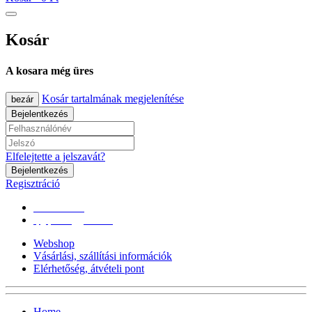
Kosár
A kosara még üres
Kosár tartalmának megjelenítése
bezár
Bejelentkezés
Elfelejtette a jelszavát?
Bejelentkezés
Regisztráció
0670/365-7619
epgepoutlet@gmail.com
Webshop
Vásárlási, szállítási információk
Elérhetőség, átvételi pont
Home