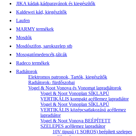
JIKA kádak,kádparavánok és kiegészítők
Kaldewei kád, kiegészítők
Laufen
MARMY termékek
Mosdók
Mosdószifon, sarokszelep stb
Mosogatómedencék,tálcák
Radeco termékek
Radiátorok
Elektromos patronok, Tartók, kiegészítők
Radiátorok- fürdőszobai
Vogel & Noot Vonova és Vonomat lapradiátorok
Vogel & Noot Vonoplan SÍKLAPÚ
VERTIKÁLIS kompakt acéllemez lapradiátor
Vogel & Noot Vonoplan SÍKLAPÚ
VERTIKÁLIS középcsatlakozású acéllemez
lapradiátor
Vogel & Noot Vonova BEÉPÍTETT
SZELEPES acéllemez lapradiátor
10V tipusú (1 SOROS) beépített szelepes