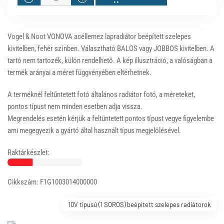
Vogel & Noot VONOVA acéllemez lapradiátor beépített szelepes
kivitelben, fehér színben. Választható BALOS vagy JOBBOS kivitelben. A
tartó nem tartozék, külön rendelhető. A kép illusztráció, a valóságban a
termék arányai a méret függvényében eltérhetnek.
A terméknél feltűntetett fotó általános radiátor fotó, a méreteket,
pontos típust nem minden esetben adja vissza.
Megrendelés esetén kérjük a feltüntetett pontos típust vegye figyelembe
ami megegyezik a gyártó által használt típus megjelölésével.
Raktárkészlet:
Cikkszám: F1G1003014000000
10V tipusú (1 SOROS) beépített szelepes radiátorok