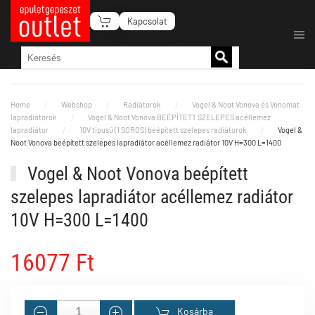
Kapcsolat
Fő tartalom átugrása
Home
Webshop
Radiátorok
Vogel & Noot Vonova és Vonomat
lapradiátorok
Vogel & Noot Vonova BEÉPÍTETT SZELEPES acéllemez
lapradiátor
10V tipusú (1 SOROS) beépített szelepes radiátorok
Vogel &
Noot Vonova beépített szelepes lapradiátor acéllemez radiátor 10V H=300 L=1400
Vogel & Noot Vonova beépített
szelepes lapradiátor acéllemez radiátor
10V H=300 L=1400
16077 Ft
Kosárba