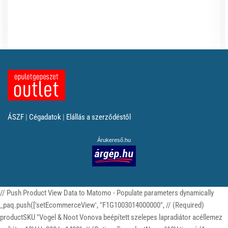
ÁSZF
|
Cégadatok
|
Elállás a szerződéstől
Árukereső.hu
// Push Product View Data to Matomo - Populate parameters dynamically
_paq.push(['setEcommerceView', "F1G1003014000000", // (Required)
productSKU "Vogel & Noot Vonova beépített szelepes lapradiátor acéllemez