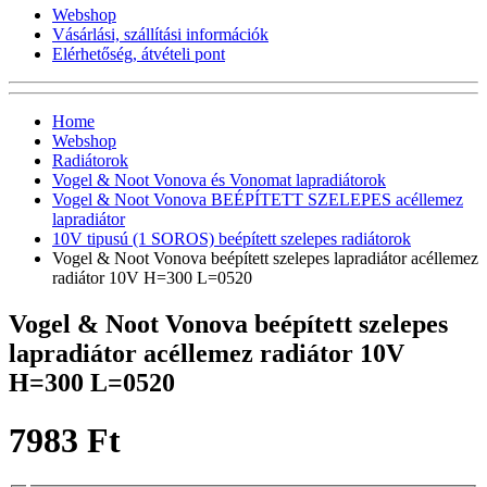
Webshop
Vásárlási, szállítási információk
Elérhetőség, átvételi pont
Home
Webshop
Radiátorok
Vogel & Noot Vonova és Vonomat lapradiátorok
Vogel & Noot Vonova BEÉPÍTETT SZELEPES acéllemez
lapradiátor
10V tipusú (1 SOROS) beépített szelepes radiátorok
Vogel & Noot Vonova beépített szelepes lapradiátor acéllemez
radiátor 10V H=300 L=0520
Vogel & Noot Vonova beépített szelepes
lapradiátor acéllemez radiátor 10V
H=300 L=0520
7983 Ft