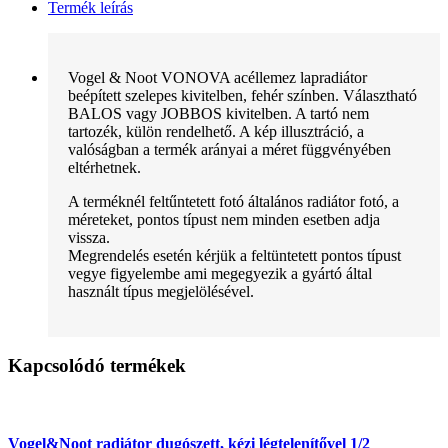
Termék leírás
Vogel & Noot VONOVA acéllemez lapradiátor
beépített szelepes kivitelben, fehér színben. Választható
BALOS vagy JOBBOS kivitelben. A tartó nem
tartozék, külön rendelhető. A kép illusztráció, a
valóságban a termék arányai a méret függvényében
eltérhetnek.
A terméknél feltűntetett fotó általános radiátor fotó, a
méreteket, pontos típust nem minden esetben adja
vissza.
Megrendelés esetén kérjük a feltüntetett pontos típust
vegye figyelembe ami megegyezik a gyártó által
használt típus megjelölésével.
Kapcsolódó termékek
Vogel&Noot radiátor dugószett, kézi légtelenítővel 1/2