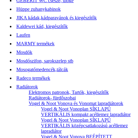
GEBERIT WC csésze, ülőke
Hüppe zuhanykabinok
JIKA kádak,kádparavánok és kiegészítők
Kaldewei kád, kiegészítők
Laufen
MARMY termékek
Mosdók
Mosdószifon, sarokszelep stb
Mosogatómedencék,tálcák
Radeco termékek
Radiátorok
Elektromos patronok, Tartók, kiegészítők
Radiátorok- fürdőszobai
Vogel & Noot Vonova és Vonomat lapradiátorok
Vogel & Noot Vonoplan SÍKLAPÚ
VERTIKÁLIS kompakt acéllemez lapradiátor
Vogel & Noot Vonoplan SÍKLAPÚ
VERTIKÁLIS középcsatlakozású acéllemez
lapradiátor
Vogel & Noot Vonova BEÉPÍTETT