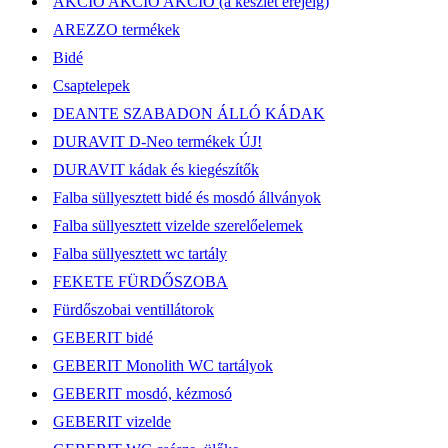
AKCIÓ AKCIÓ AKCIÓ (a készlet erejéig)
AREZZO termékek
Bidé
Csaptelepek
DEANTE SZABADON ÁLLÓ KÁDAK
DURAVIT D-Neo termékek ÚJ!
DURAVIT kádak és kiegészítők
Falba süllyesztett bidé és mosdó állványok
Falba süllyesztett vizelde szerelőelemek
Falba süllyesztett wc tartály
FEKETE FÜRDŐSZOBA
Fürdőszobai ventillátorok
GEBERIT bidé
GEBERIT Monolith WC tartályok
GEBERIT mosdó, kézmosó
GEBERIT vizelde