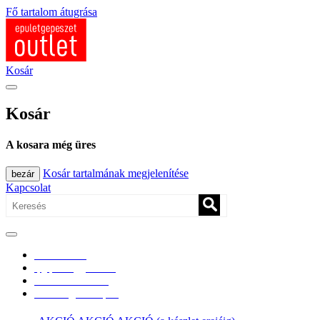
Fő tartalom átugrása
Kosár
Kosár
A kosara még üres
Kosár tartalmának megjelenítése
bezár
Kapcsolat
0670/365-7619
epgepoutlet@gmail.com
Vásárlási információk
Elérhetőség, átvételi pont