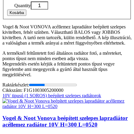
Quantity
Kosárba
Vogel & Noot VONOVA acéllemez lapradiátor beépített szelepes
kivitelben, fehér színben. Választható BALOS vagy JOBBOS
kivitelben. A tartó nem tartozék, külön rendelhető. A kép illusztráció,
a valóságban a termék arányai a méret függvényében eltérhetnek.
A terméknél feltűntetett fotó általános radiátor fotó, a méreteket,
pontos típust nem minden esetben adja vissza.
Megrendelés esetén kérjük a feltüntetett pontos típust vegye
figyelembe ami megegyezik a gyártó által használt típus
megjelölésével.
Raktárkészlet:
Cikkszám: F1G1003005200000
10V tipusú (1 SOROS) beépített szelepes radiátorok
Vogel & Noot Vonova beépített szelepes lapradiátor
acéllemez radiátor 10V H=300 L=0520