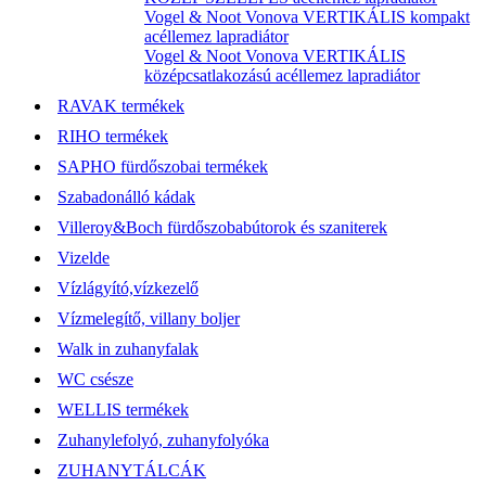
Vogel & Noot Vonova VERTIKÁLIS kompakt
acéllemez lapradiátor
Vogel & Noot Vonova VERTIKÁLIS
középcsatlakozású acéllemez lapradiátor
RAVAK termékek
RIHO termékek
SAPHO fürdőszobai termékek
Szabadonálló kádak
Villeroy&Boch fürdőszobabútorok és szaniterek
Vizelde
Vízlágyító,vízkezelő
Vízmelegítő, villany boljer
Walk in zuhanyfalak
WC csésze
WELLIS termékek
Zuhanylefolyó, zuhanyfolyóka
ZUHANYTÁLCÁK