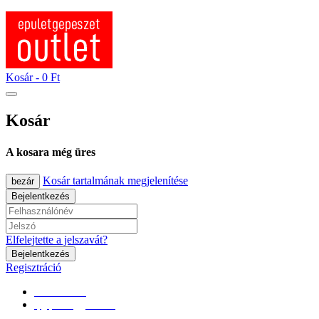
Kosár -
0 Ft
Kosár
A kosara még üres
Kosár tartalmának megjelenítése
bezár
Bejelentkezés
Elfelejtette a jelszavát?
Bejelentkezés
Regisztráció
0670/365-7619
epgepoutlet@gmail.com