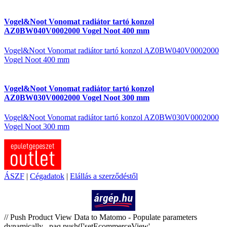
Vogel&Noot Vonomat radiátor tartó konzol
AZ0BW040V0002000 Vogel Noot 400 mm
Vogel&Noot Vonomat radiátor tartó konzol AZ0BW040V0002000
Vogel Noot 400 mm
Vogel&Noot Vonomat radiátor tartó konzol
AZ0BW030V0002000 Vogel Noot 300 mm
Vogel&Noot Vonomat radiátor tartó konzol AZ0BW030V0002000
Vogel Noot 300 mm
ÁSZF
|
Cégadatok
|
Elállás a szerződéstől
Árukereső.hu
// Push Product View Data to Matomo - Populate parameters
dynamically _paq.push(['setEcommerceView',