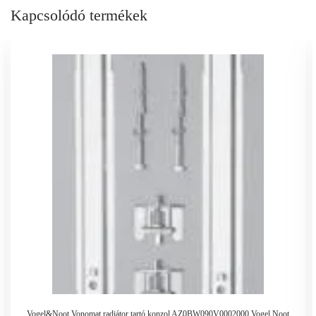
Kapcsolódó termékek
Vogel&Noot Vonomat radiátor tartó konzol AZ0BW090V0002000 Vogel Noot