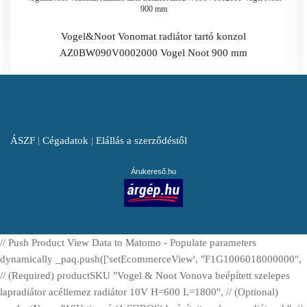
900 mm
Vogel&Noot Vonomat radiátor tartó konzol
AZ0BW090V0002000 Vogel Noot 900 mm
ÁSZF
|
Cégadatok
|
Elállás a szerződéstől
Árukereső.hu
// Push Product View Data to Matomo - Populate parameters
dynamically _paq.push(['setEcommerceView', "F1G1006018000000",
// (Required) productSKU "Vogel & Noot Vonova beépített szelepes
lapradiátor acéllemez radiátor 10V H=600 L=1800", // (Optional)