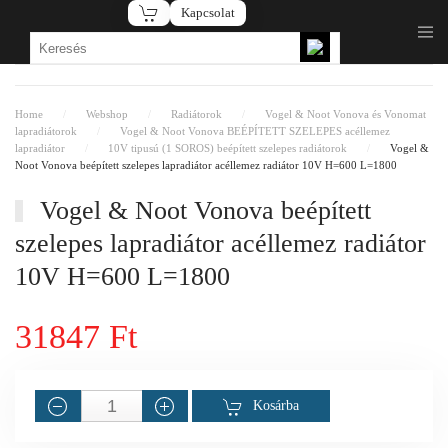
Kapcsolat
Fő tartalom átugrása
Home
Webshop
Radiátorok
Vogel & Noot Vonova és Vonomat
lapradiátorok
Vogel & Noot Vonova BEÉPÍTETT SZELEPES acéllemez
lapradiátor
10V tipusú (1 SOROS) beépített szelepes radiátorok
Vogel &
Noot Vonova beépített szelepes lapradiátor acéllemez radiátor 10V H=600 L=1800
Vogel & Noot Vonova beépített
szelepes lapradiátor acéllemez radiátor
10V H=600 L=1800
31847 Ft
Kosárba