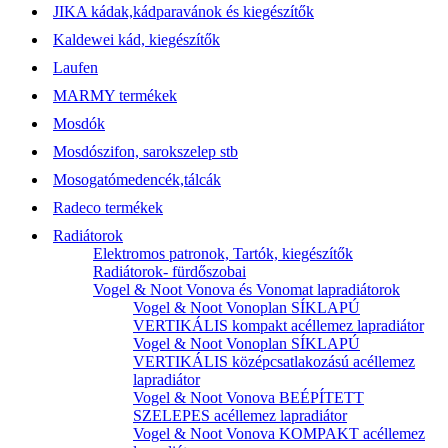
JIKA kádak,kádparavánok és kiegészítők
Kaldewei kád, kiegészítők
Laufen
MARMY termékek
Mosdók
Mosdószifon, sarokszelep stb
Mosogatómedencék,tálcák
Radeco termékek
Radiátorok
Elektromos patronok, Tartók, kiegészítők
Radiátorok- fürdőszobai
Vogel & Noot Vonova és Vonomat lapradiátorok
Vogel & Noot Vonoplan SÍKLAPÚ
VERTIKÁLIS kompakt acéllemez lapradiátor
Vogel & Noot Vonoplan SÍKLAPÚ
VERTIKÁLIS középcsatlakozású acéllemez
lapradiátor
Vogel & Noot Vonova BEÉPÍTETT
SZELEPES acéllemez lapradiátor
Vogel & Noot Vonova KOMPAKT acéllemez