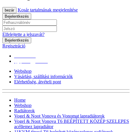
Kosár tartalmának megjelenítése
bezár
Bejelentkezés
Elfelejtette a jelszavát?
Bejelentkezés
Regisztráció
0670/365-7619
epgepoutlet@gmail.com
Webshop
Vásárlási, szállítási információk
Elérhetőség, átvételi pont
Home
Webshop
Radiátorok
Vogel & Noot Vonova és Vonomat lapradiátorok
Vogel & Noot Vonova T6 BEÉPÍTETT KÖZÉP SZELEPES
acéllemez lapradiátor
11KVM típusú T6 beépített középszelepes radiátorok