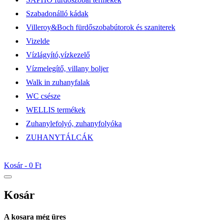
Szabadonálló kádak
Villeroy&Boch fürdőszobabútorok és szaniterek
Vizelde
Vízlágyító,vízkezelő
Vízmelegítő, villany boljer
Walk in zuhanyfalak
WC csésze
WELLIS termékek
Zuhanylefolyó, zuhanyfolyóka
ZUHANYTÁLCÁK
Kosár -
0 Ft
Kosár
A kosara még üres