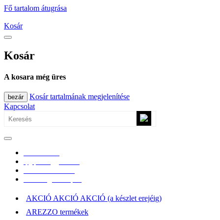
Fő tartalom átugrása
Kosár
Kosár
A kosara még üres
Kosár tartalmának megjelenítése
bezár
Kapcsolat
0670/365-7619
epgepoutlet@gmail.com
Vásárlási információk
Elérhetőség, átvételi pont
AKCIÓ AKCIÓ AKCIÓ (a készlet erejéig)
AREZZO termékek