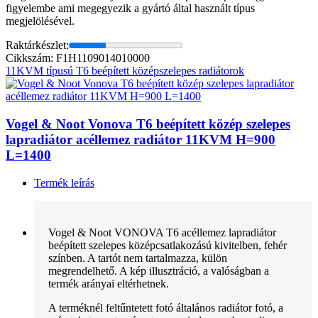
figyelembe ami megegyezik a gyártó által használt típus
megjelölésével.
Raktárkészlet:
Cikkszám: F1H1109014010000
11KVM típusú T6 beépített középszelepes radiátorok
Vogel & Noot Vonova T6 beépített közép szelepes
lapradiátor acéllemez radiátor 11KVM H=900
L=1400
Termék leírás
Vogel & Noot VONOVA T6 acéllemez lapradiátor
beépített szelepes középcsatlakozású kivitelben, fehér
színben. A tartót nem tartalmazza, külön
megrendelhető. A kép illusztráció, a valóságban a
termék arányai eltérhetnek.
A terméknél feltűntetett fotó általános radiátor fotó, a