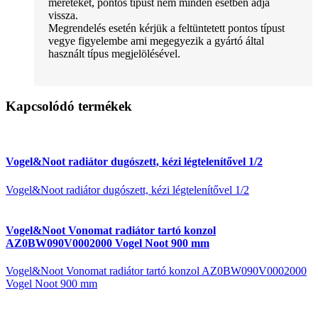
méreteket, pontos típust nem minden esetben adja
vissza.
Megrendelés esetén kérjük a feltüntetett pontos típust
vegye figyelembe ami megegyezik a gyártó által
használt típus megjelölésével.
Kapcsolódó termékek
Vogel&Noot radiátor dugószett, kézi légtelenítővel 1/2
Vogel&Noot radiátor dugószett, kézi légtelenítővel 1/2
Vogel&Noot Vonomat radiátor tartó konzol
AZ0BW090V0002000 Vogel Noot 900 mm
Vogel&Noot Vonomat radiátor tartó konzol AZ0BW090V0002000
Vogel Noot 900 mm