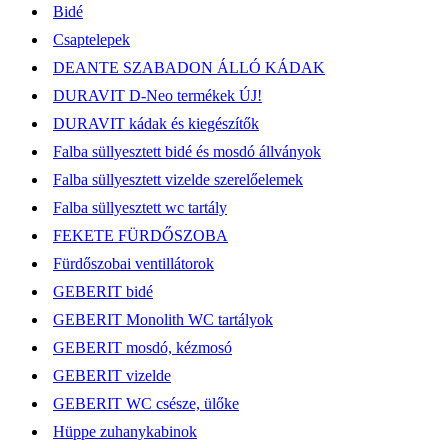
Bidé
Csaptelepek
DEANTE SZABADON ÁLLÓ KÁDAK
DURAVIT D-Neo termékek ÚJ!
DURAVIT kádak és kiegészítők
Falba süllyesztett bidé és mosdó állványok
Falba süllyesztett vizelde szerelőelemek
Falba süllyesztett wc tartály
FEKETE FÜRDŐSZOBA
Fürdőszobai ventillátorok
GEBERIT bidé
GEBERIT Monolith WC tartályok
GEBERIT mosdó, kézmosó
GEBERIT vizelde
GEBERIT WC csésze, ülőke
Hüppe zuhanykabinok