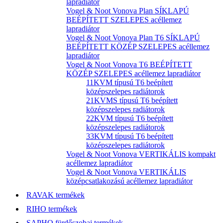
lapradiátor
Vogel & Noot Vonova Plan SÍKLAPÚ
BEÉPÍTETT SZELEPES acéllemez
lapradiátor
Vogel & Noot Vonova Plan T6 SÍKLAPÚ
BEÉPÍTETT KÖZÉP SZELEPES acéllemez
lapradiátor
Vogel & Noot Vonova T6 BEÉPÍTETT
KÖZÉP SZELEPES acéllemez lapradiátor
11KVM típusú T6 beépített
középszelepes radiátorok
21KVMS típusú T6 beépített
középszelepes radiátorok
22KVM típusú T6 beépített
középszelepes radiátorok
33KVM típusú T6 beépített
középszelepes radiátorok
Vogel & Noot Vonova VERTIKÁLIS kompakt
acéllemez lapradiátor
Vogel & Noot Vonova VERTIKÁLIS
középcsatlakozású acéllemez lapradiátor
RAVAK termékek
RIHO termékek
SAPHO fürdőszobai termékek