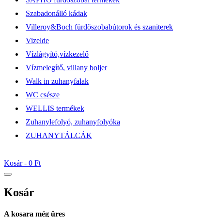
Szabadonálló kádak
Villeroy&Boch fürdőszobabútorok és szaniterek
Vizelde
Vízlágyító,vízkezelő
Vízmelegítő, villany boljer
Walk in zuhanyfalak
WC csésze
WELLIS termékek
Zuhanylefolyó, zuhanyfolyóka
ZUHANYTÁLCÁK
Kosár -
0 Ft
Kosár
A kosara még üres