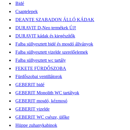
Bidé
Csaptelepek
DEANTE SZABADON ÁLLÓ KÁDAK
DURAVIT D-Neo termékek ÚJ!
DURAVIT kádak és kiegészítők
Falba süllyesztett bidé és mosdó állványok
Falba süllyesztett vizelde szerelőelemek
Falba süllyesztett wc tartály
FEKETE FÜRDŐSZOBA
Fürdőszobai ventillátorok
GEBERIT bidé
GEBERIT Monolith WC tartályok
GEBERIT mosdó, kézmosó
GEBERIT vizelde
GEBERIT WC csésze, ülőke
Hüppe zuhanykabinok