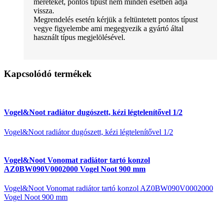
méreteket, pontos típust nem minden esetben adja
vissza.
Megrendelés esetén kérjük a feltüntetett pontos típust
vegye figyelembe ami megegyezik a gyártó által
használt típus megjelölésével.
Kapcsolódó termékek
Vogel&Noot radiátor dugószett, kézi légtelenítővel 1/2
Vogel&Noot radiátor dugószett, kézi légtelenítővel 1/2
Vogel&Noot Vonomat radiátor tartó konzol
AZ0BW090V0002000 Vogel Noot 900 mm
Vogel&Noot Vonomat radiátor tartó konzol AZ0BW090V0002000
Vogel Noot 900 mm