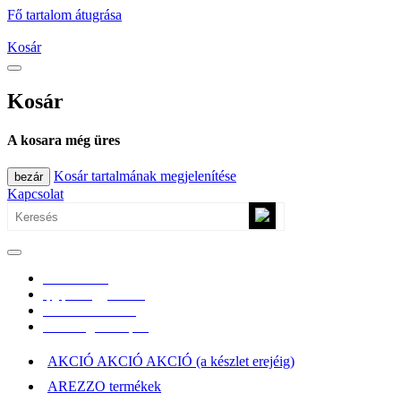
Fő tartalom átugrása
Kosár
Kosár
A kosara még üres
Kosár tartalmának megjelenítése
bezár
Kapcsolat
0670/365-7619
epgepoutlet@gmail.com
Vásárlási információk
Elérhetőség, átvételi pont
AKCIÓ AKCIÓ AKCIÓ (a készlet erejéig)
AREZZO termékek