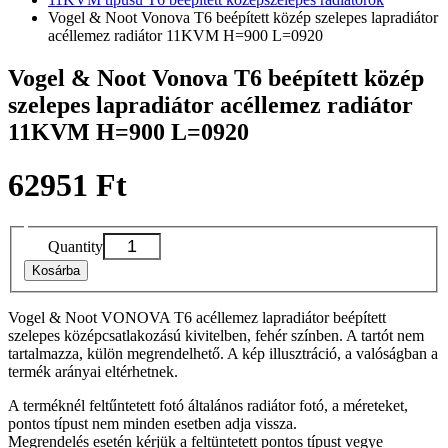
Vogel & Noot Vonova T6 beépített közép szelepes lapradiátor
acéllemez radiátor 11KVM H=900 L=0920
Vogel & Noot Vonova T6 beépített közép
szelepes lapradiátor acéllemez radiátor
11KVM H=900 L=0920
62951 Ft
Quantity
Kosárba
Vogel & Noot VONOVA T6 acéllemez lapradiátor beépített
szelepes középcsatlakozású kivitelben, fehér színben. A tartót nem
tartalmazza, külön megrendelhető. A kép illusztráció, a valóságban a
termék arányai eltérhetnek.
A terméknél feltűntetett fotó általános radiátor fotó, a méreteket,
pontos típust nem minden esetben adja vissza.
Megrendelés esetén kérjük a feltüntetett pontos típust vegye