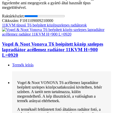
figyelembe ami megegyezik a gyártó által használt típus
megjelölésével.
Raktárkészlet:
Cikkszám: F1H1109009210000
11KVM típusú T6 beépített középszelepes radiátorok
Vogel & Noot Vonova T6 beépített közép szelepes
lapradiátor acéllemez radiátor 11KVM H=900
L=0920
Termék leírás
Vogel & Noot VONOVA T6 acéllemez lapradiátor
beépített szelepes középcsatlakozású kivitelben, fehér
színben. A tartót nem tartalmazza, külön
megrendelhető. A kép illusztráció, a valóságban a
termék arányai eltérhetnek.
A terméknél feltűntetett fotó általános radiátor fotó, a