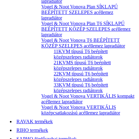
lapradiátor
Vogel & Noot Vonova Plan SÍKLAPÚ
BEÉPÍTETT SZELEPES acéllemez
lapradiátor
Vogel & Noot Vonova Plan T6 SÍKLAPÚ
BEÉPÍTETT KÖZÉP SZELEPES acéllemez
lapradiátor
Vogel & Noot Vonova T6 BEÉPÍTETT
KÖZÉP SZELEPES acéllemez lapradiátor
11KVM típusú T6 beépített
középszelepes radiátorok
21KVMS típusú T6 beépített
középszelepes radiátorok
22KVM típusú T6 beépített
középszelepes radiátorok
33KVM típusú T6 beépített
középszelepes radiátorok
Vogel & Noot Vonova VERTIKÁLIS kompakt
acéllemez lapradiátor
Vogel & Noot Vonova VERTIKÁLIS
középcsatlakozású acéllemez lapradiátor
RAVAK termékek
RIHO termékek
SAPHO fürdőszobai termékek