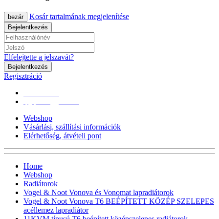
Kosár tartalmának megjelenítése
bezár
Bejelentkezés
Elfelejtette a jelszavát?
Bejelentkezés
Regisztráció
0670/365-7619
epgepoutlet@gmail.com
Webshop
Vásárlási, szállítási információk
Elérhetőség, átvételi pont
Home
Webshop
Radiátorok
Vogel & Noot Vonova és Vonomat lapradiátorok
Vogel & Noot Vonova T6 BEÉPÍTETT KÖZÉP SZELEPES
acéllemez lapradiátor
11KVM típusú T6 beépített középszelepes radiátorok