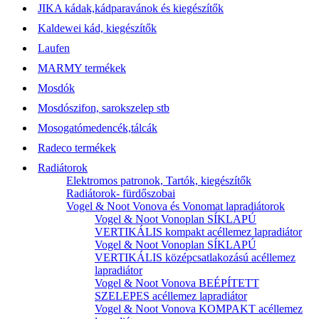
JIKA kádak,kádparavánok és kiegészítők
Kaldewei kád, kiegészítők
Laufen
MARMY termékek
Mosdók
Mosdószifon, sarokszelep stb
Mosogatómedencék,tálcák
Radeco termékek
Radiátorok
Elektromos patronok, Tartók, kiegészítők
Radiátorok- fürdőszobai
Vogel & Noot Vonova és Vonomat lapradiátorok
Vogel & Noot Vonoplan SÍKLAPÚ
VERTIKÁLIS kompakt acéllemez lapradiátor
Vogel & Noot Vonoplan SÍKLAPÚ
VERTIKÁLIS középcsatlakozású acéllemez
lapradiátor
Vogel & Noot Vonova BEÉPÍTETT
SZELEPES acéllemez lapradiátor
Vogel & Noot Vonova KOMPAKT acéllemez