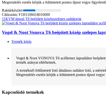
Megrendelés esetén kérjük a feltüntetett pontos típust vegye figyelem
Raktárkészlet:
Cikkszám: F1H1106018010000
11KVM típusú T6 beépített középszelepes radiátorok
Vogel & Noot Vonova T6 beépített közép szelepes l
Termék leírás
Vogel & Noot VONOVA T6 acéllemez lapradiátor beépített sze
termék arányai eltérhetnek.
A terméknél feltűntetett fotó általános radiátor fotó, a mére
Megrendelés esetén kérjük a feltüntetett pontos típust vegye
Kapcsolódó termékek