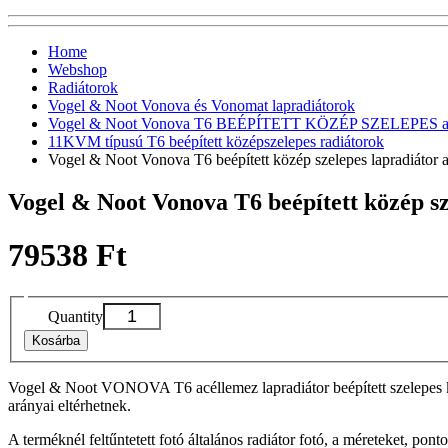
Home
Webshop
Radiátorok
Vogel & Noot Vonova és Vonomat lapradiátorok
Vogel & Noot Vonova T6 BEÉPÍTETT KÖZÉP SZELEPES acél
11KVM típusú T6 beépített középszelepes radiátorok
Vogel & Noot Vonova T6 beépített közép szelepes lapradiát
Vogel & Noot Vonova T6 beépített közép 
79538 Ft
Quantity
Kosárba
Vogel & Noot VONOVA T6 acéllemez lapradiátor beépített szelepes köz
arányai eltérhetnek.
A terméknél feltűntetett fotó általános radiátor fotó, a méreteket, pon