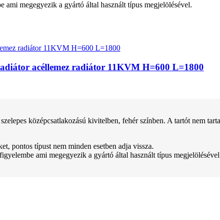
be ami megegyezik a gyártó által használt típus megjelölésével.
apradiátor acéllemez radiátor 11KVM H=600 L=1800
lepes középcsatlakozású kivitelben, fehér színben. A tartót nem tarta
teket, pontos típust nem minden esetben adja vissza.
 figyelembe ami megegyezik a gyártó által használt típus megjelölésével