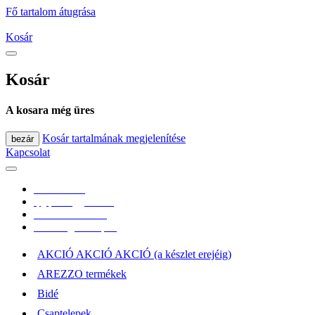
Fő tartalom átugrása
Kosár
Kosár
A kosara még üres
Kosár tartalmának megjelenítése
bezár
Kapcsolat
0670/365-7619
epgepoutlet@gmail.com
Vásárlási információk
Elérhetőség, átvételi pont
AKCIÓ AKCIÓ AKCIÓ (a készlet erejéig)
AREZZO termékek
Bidé
Csaptelepek