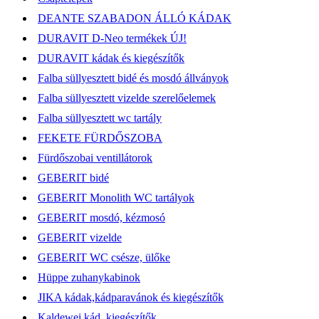
DEANTE SZABADON ÁLLÓ KÁDAK
DURAVIT D-Neo termékek ÚJ!
DURAVIT kádak és kiegészítők
Falba süllyesztett bidé és mosdó állványok
Falba süllyesztett vizelde szerelőelemek
Falba süllyesztett wc tartály
FEKETE FÜRDŐSZOBA
Fürdőszobai ventillátorok
GEBERIT bidé
GEBERIT Monolith WC tartályok
GEBERIT mosdó, kézmosó
GEBERIT vizelde
GEBERIT WC csésze, ülőke
Hüppe zuhanykabinok
JIKA kádak,kádparavánok és kiegészítők
Kaldewei kád, kiegészítők