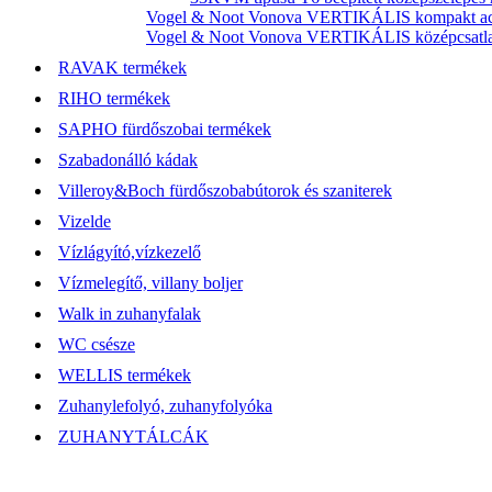
Vogel & Noot Vonova VERTIKÁLIS kompakt acél
Vogel & Noot Vonova VERTIKÁLIS középcsatlako
RAVAK termékek
RIHO termékek
SAPHO fürdőszobai termékek
Szabadonálló kádak
Villeroy&Boch fürdőszobabútorok és szaniterek
Vizelde
Vízlágyító,vízkezelő
Vízmelegítő, villany boljer
Walk in zuhanyfalak
WC csésze
WELLIS termékek
Zuhanylefolyó, zuhanyfolyóka
ZUHANYTÁLCÁK