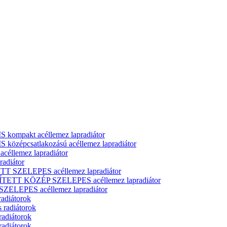
ompakt acéllemez lapradiátor
zépcsatlakozású acéllemez lapradiátor
llemez lapradiátor
adiátor
T SZELEPES acéllemez lapradiátor
ÍTETT KÖZÉP SZELEPES acéllemez lapradiátor
ELEPES acéllemez lapradiátor
radiátorok
 radiátorok
radiátorok
radiátorok