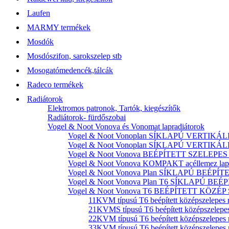
Laufen
MARMY termékek
Mosdók
Mosdószifon, sarokszelep stb
Mosogatómedencék,tálcák
Radeco termékek
Radiátorok
Elektromos patronok, Tartók, kiegészítők
Radiátorok- fürdőszobai
Vogel & Noot Vonova és Vonomat lapradiátorok
Vogel & Noot Vonoplan SÍKLAPÚ VERTIKÁLIS k
Vogel & Noot Vonoplan SÍKLAPÚ VERTIKÁLIS kö
Vogel & Noot Vonova BEÉPÍTETT SZELEPES acé
Vogel & Noot Vonova KOMPAKT acéllemez lapr
Vogel & Noot Vonova Plan SÍKLAPÚ BEÉPÍTET
Vogel & Noot Vonova Plan T6 SÍKLAPÚ BEÉP
Vogel & Noot Vonova T6 BEÉPÍTETT KÖZÉP SZ
11KVM típusú T6 beépített középszelepes 
21KVMS típusú T6 beépített középszelepes
22KVM típusú T6 beépített középszelepes 
33KVM típusú T6 beépített középszelepes 