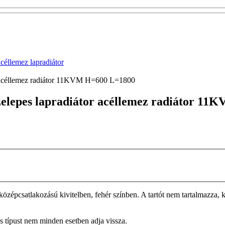
lemez lapradiátor
or acéllemez radiátor 11KVM H=600 L=1800
szelepes lapradiátor acéllemez radiátor 1
épcsatlakozású kivitelben, fehér színben. A tartót nem tartalmazza, k
tos típust nem minden esetben adja vissza.