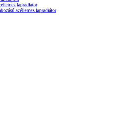
lemez lapradiátor
zású acéllemez lapradiátor