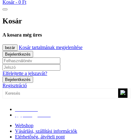
Kosár -
0 Ft
Kosár
A kosara még üres
Kosár tartalmának megjelenítése
bezár
Bejelentkezés
Elfelejtette a jelszavát?
Bejelentkezés
Regisztráció
0670/365-7619
epgepoutlet@gmail.com
Webshop
Vásárlási, szállítási információk
Elérhetőség, átvételi pont