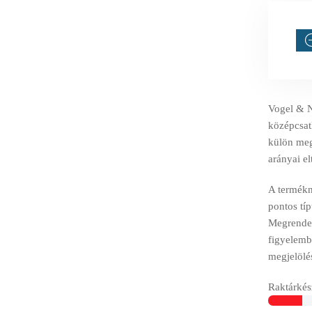
Vogel & N
középcsatl
külön meg
arányai el
A termékné
pontos tí
Megrendelé
figyelemb
megjelölé
Raktárkész