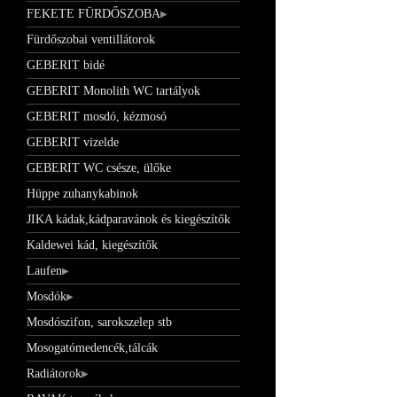
FEKETE FÜRDŐSZOBA
Fürdőszobai ventillátorok
GEBERIT bidé
GEBERIT Monolith WC tartályok
GEBERIT mosdó, kézmosó
GEBERIT vizelde
GEBERIT WC csésze, ülőke
Hüppe zuhanykabinok
JIKA kádak,kádparavánok és kiegészítők
Kaldewei kád, kiegészítők
Laufen
Mosdók
Mosdószifon, sarokszelep stb
Mosogatómedencék,tálcák
Radiátorok