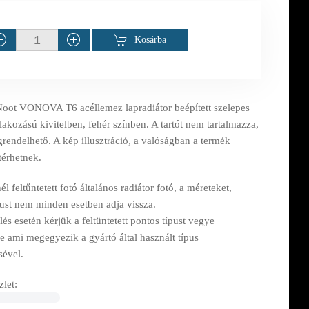
Kosárba
oot VONOVA T6 acéllemez lapradiátor beépített szelepes
akozású kivitelben, fehér színben. A tartót nem tartalmazza,
rendelhető. A kép illusztráció, a valóságban a termék
térhetnek.
l feltűntetett fotó általános radiátor fotó, a méreteket,
pust nem minden esetben adja vissza.
s esetén kérjük a feltüntetett pontos típust vegye
e ami megegyezik a gyártó által használt típus
sével.
let: