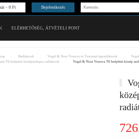
ár -
0 Ft
Bejelentkezés
K
ELÉRHETŐSÉG, ÁTVÉTELI PONT
hop
Radiátorok
Vogel & Noot Vonova és Vonomat lapradiátorok
Voge
ú T6 beépített középszelepes radiátorok
Vogel & Noot Vonova T6 beépített közép sze
Vog
közép
radi
726