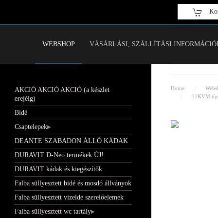
Kos
Fő tartalom átugrása
WEBSHOP
VÁSÁRLÁSI, SZÁLLÍTÁSI INFORMÁCIÓ
Home
Webs
AKCIÓ AKCIÓ AKCIÓ (a készlet
11KVM típus
erejéig)
Bidé
Csaptelepek
DEANTE SZABADON ÁLLÓ KÁDAK
DURAVIT D-Neo termékek ÚJ!
DURAVIT kádak és kiegészítők
Falba süllyesztett bidé és mosdó állványok
Falba süllyesztett vizelde szerelőelemek
Falba süllyesztett wc tartály