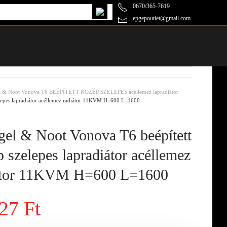
0670/365-7619
epgepoutlet@gmail.com
l & Noot Vonova T6 BEÉPÍTETT KÖZÉP SZELEPES acéllemez lapradiátor
lepes lapradiátor acéllemez radiátor 11KVM H=600 L=1600
el & Noot Vonova T6 beépített
 szelepes lapradiátor acéllemez
átor 11KVM H=600 L=1600
27 Ft