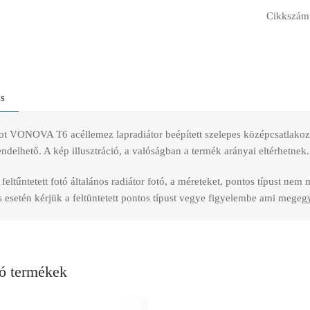
Cikkszám
ás
t VONOVA T6 acéllemez lapradiátor beépített szelepes középcsatlakozású
delhető. A kép illusztráció, a valóságban a termék arányai eltérhetnek.
feltűntetett fotó általános radiátor fotó, a méreteket, pontos típust nem
esetén kérjük a feltüntetett pontos típust vegye figyelembe ami megegye
ó termékek