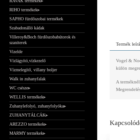
RAVAK termékek
RIHO termékek
SAPHO fürdőszobai termékek
Szabadonálló kádak
Villeroy&Boch fürdőszobabútorok és
szaniterek
Termék leír
Vizelde
Vogel & Noo
Vízlágyító,vízkezelő
külön megren
Vízmelegítő, villany boljer
Walk in zuhanyfalak
A terméknél 
WC csésze
Megrendelés 
WELLIS termékek
Zuhanylefolyó, zuhanyfolyóka
ZUHANYTÁLCÁK
Kapcsolód
AREZZO termékek
MARMY termékek