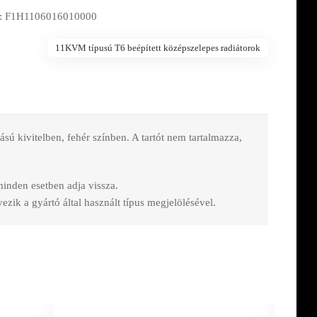
: F1H1106016010000
11KVM típusú T6 beépített középszelepes radiátorok
 kivitelben, fehér színben. A tartót nem tartalmazza,
 minden esetben adja vissza.
zik a gyártó által használt típus megjelölésével.