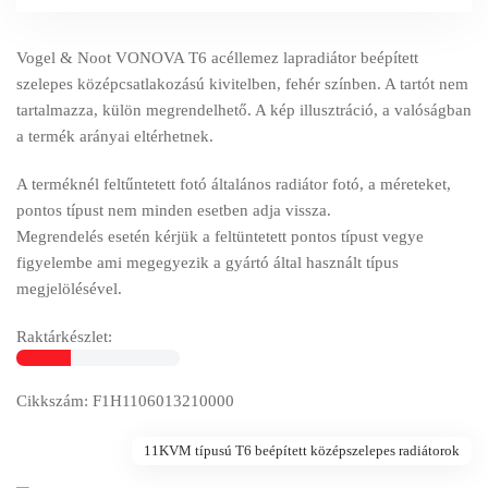
Vogel & Noot VONOVA T6 acéllemez lapradiátor beépített
szelepes középcsatlakozású kivitelben, fehér színben. A tartót nem
tartalmazza, külön megrendelhető. A kép illusztráció, a valóságban
a termék arányai eltérhetnek.
A terméknél feltűntetett fotó általános radiátor fotó, a méreteket,
pontos típust nem minden esetben adja vissza.
Megrendelés esetén kérjük a feltüntetett pontos típust vegye
figyelembe ami megegyezik a gyártó által használt típus
megjelölésével.
Raktárkészlet:
Cikkszám: F1H1106013210000
11KVM típusú T6 beépített középszelepes radiátorok