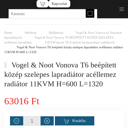
Kapcsolat
Fő tartalom átugrása
Home
Webshop
Radiátorok
Vogel & Noot Vonova és Vonomat
lapradiátorok
Vogel & Noot Vonova T6 BEÉPÍTETT KÖZÉP SZELEPES
acéllemez lapradiátor
11KVM típusú T6 beépített középszelepes radiátorok
Vogel & Noot Vonova T6 beépített közép szelepes lapradiátor acéllemez radiátor
11KVM H=600 L=1320
Vogel & Noot Vonova T6 beépített
közép szelepes lapradiátor acéllemez
radiátor 11KVM H=600 L=1320
63016 Ft
Kosárba