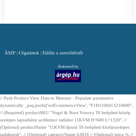
ÁSZF
|
Cégadatok
|
Elállás a szerződéstől
Árukereső.hu
// Push Product View Data to Matomo - Populate parameters
dynamically _paq.push(['setEcommerceView', "F1H1106013210000",
// (Required) productSKU "Vogel & Noot Vonova T6 beépített közép
szelepes lapradiátor acéllemez radiátor 11KVM H=600 L=1320", //
(Optional) productName "11KVM típusú T6 beépített középszelepes
radiátorok", // (Optional) categoryName 63016 // (Optional) price ]); //