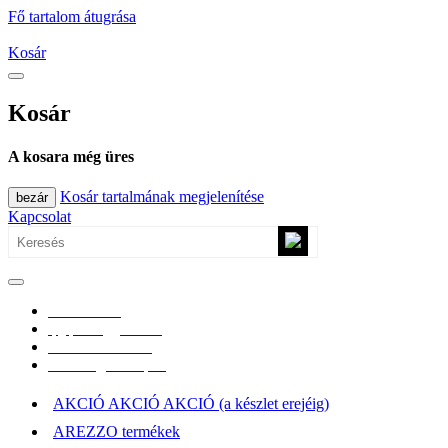
Fő tartalom átugrása
Kosár
Kosár
A kosara még üres
Kosár tartalmának megjelenítése
bezár
Kapcsolat
0670/365-7619
epgepoutlet@gmail.com
Vásárlási információk
Elérhetőség, átvételi pont
AKCIÓ AKCIÓ AKCIÓ (a készlet erejéig)
AREZZO termékek