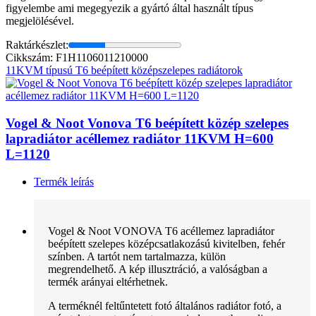
figyelembe ami megegyezik a gyártó által használt típus
megjelölésével.
Raktárkészlet:
Cikkszám: F1H1106011210000
11KVM típusú T6 beépített középszelepes radiátorok
Vogel & Noot Vonova T6 beépített közép szelepes
lapradiátor acéllemez radiátor 11KVM H=600
L=1120
Termék leírás
Vogel & Noot VONOVA T6 acéllemez lapradiátor
beépített szelepes középcsatlakozású kivitelben, fehér
színben. A tartót nem tartalmazza, külön
megrendelhető. A kép illusztráció, a valóságban a
termék arányai eltérhetnek.
A terméknél feltűntetett fotó általános radiátor fotó, a