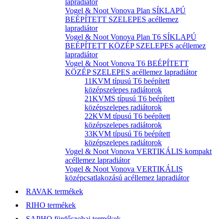
lapradiátor
Vogel & Noot Vonova Plan SÍKLAPÚ
BEÉPÍTETT SZELEPES acéllemez
lapradiátor
Vogel & Noot Vonova Plan T6 SÍKLAPÚ
BEÉPÍTETT KÖZÉP SZELEPES acéllemez
lapradiátor
Vogel & Noot Vonova T6 BEÉPÍTETT
KÖZÉP SZELEPES acéllemez lapradiátor
11KVM típusú T6 beépített
középszelepes radiátorok
21KVMS típusú T6 beépített
középszelepes radiátorok
22KVM típusú T6 beépített
középszelepes radiátorok
33KVM típusú T6 beépített
középszelepes radiátorok
Vogel & Noot Vonova VERTIKÁLIS kompakt
acéllemez lapradiátor
Vogel & Noot Vonova VERTIKÁLIS
középcsatlakozású acéllemez lapradiátor
RAVAK termékek
RIHO termékek
SAPHO fürdőszobai termékek