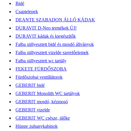
Bidé
Csaptelepek
DEANTE SZABADON ÁLLÓ KÁDAK
DURAVIT D-Neo termékek ÚJ!
DURAVIT kádak és kiegészítők
Falba süllyesztett bidé és mosdó állványok
Falba süllyesztett vizelde szerelőelemek
Falba süllyesztett wc tartály
FEKETE FÜRDŐSZOBA
Fürdőszobai ventillátorok
GEBERIT bidé
GEBERIT Monolith WC tartályok
GEBERIT mosdó, kézmosó
GEBERIT vizelde
GEBERIT WC csésze, ülőke
Hüppe zuhanykabinok