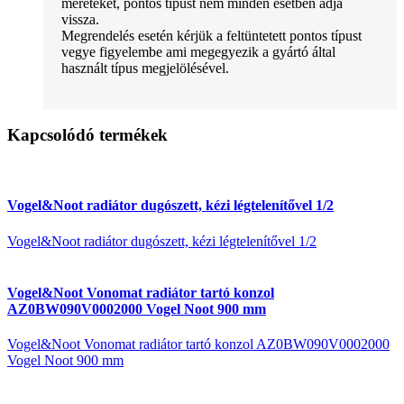
méreteket, pontos típust nem minden esetben adja
vissza.
Megrendelés esetén kérjük a feltüntetett pontos típust
vegye figyelembe ami megegyezik a gyártó által
használt típus megjelölésével.
Kapcsolódó termékek
Vogel&Noot radiátor dugószett, kézi légtelenítővel 1/2
Vogel&Noot radiátor dugószett, kézi légtelenítővel 1/2
Vogel&Noot Vonomat radiátor tartó konzol
AZ0BW090V0002000 Vogel Noot 900 mm
Vogel&Noot Vonomat radiátor tartó konzol AZ0BW090V0002000
Vogel Noot 900 mm