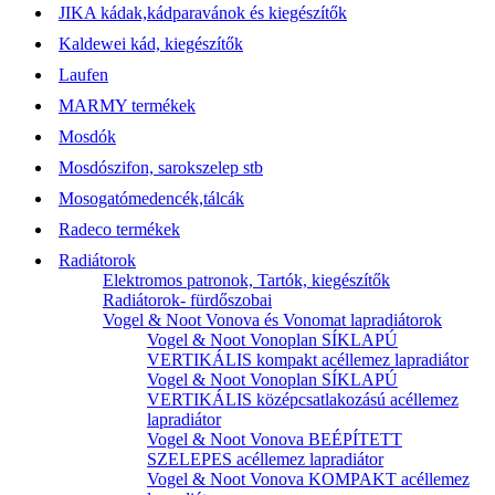
JIKA kádak,kádparavánok és kiegészítők
Kaldewei kád, kiegészítők
Laufen
MARMY termékek
Mosdók
Mosdószifon, sarokszelep stb
Mosogatómedencék,tálcák
Radeco termékek
Radiátorok
Elektromos patronok, Tartók, kiegészítők
Radiátorok- fürdőszobai
Vogel & Noot Vonova és Vonomat lapradiátorok
Vogel & Noot Vonoplan SÍKLAPÚ
VERTIKÁLIS kompakt acéllemez lapradiátor
Vogel & Noot Vonoplan SÍKLAPÚ
VERTIKÁLIS középcsatlakozású acéllemez
lapradiátor
Vogel & Noot Vonova BEÉPÍTETT
SZELEPES acéllemez lapradiátor
Vogel & Noot Vonova KOMPAKT acéllemez