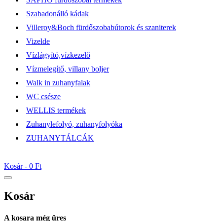
Szabadonálló kádak
Villeroy&Boch fürdőszobabútorok és szaniterek
Vizelde
Vízlágyító,vízkezelő
Vízmelegítő, villany boljer
Walk in zuhanyfalak
WC csésze
WELLIS termékek
Zuhanylefolyó, zuhanyfolyóka
ZUHANYTÁLCÁK
Kosár -
0 Ft
Kosár
A kosara még üres