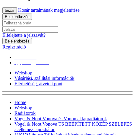
Kosár tartalmának megjelenítése
bezár
Bejelentkezés
Elfelejtette a jelszavát?
Bejelentkezés
Regisztráció
0670/365-7619
epgepoutlet@gmail.com
Webshop
Vásárlási, szállítási információk
Elérhetőség, átvételi pont
Home
Webshop
Radiátorok
Vogel & Noot Vonova és Vonomat lapradiátorok
Vogel & Noot Vonova T6 BEÉPÍTETT KÖZÉP SZELEPES
acéllemez lapradiátor
11KVM típusú T6 beépített középszelepes radiátorok