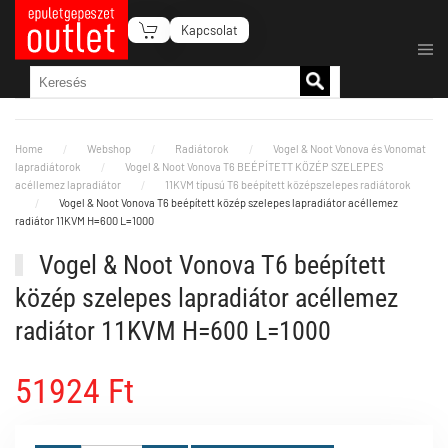
Kapcsolat
Fő tartalom átugrása
Home
Webshop
Radiátorok
Vogel & Noot Vonova és Vonomat
lapradiátorok
Vogel & Noot Vonova T6 BEÉPÍTETT KÖZÉP SZELEPES
acéllemez lapradiátor
11KVM típusú T6 beépített középszelepes radiátorok
Vogel & Noot Vonova T6 beépített közép szelepes lapradiátor acéllemez
radiátor 11KVM H=600 L=1000
Vogel & Noot Vonova T6 beépített
közép szelepes lapradiátor acéllemez
radiátor 11KVM H=600 L=1000
51924 Ft