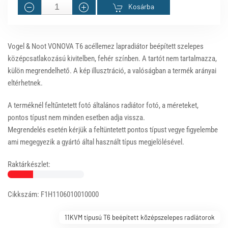
Kosárba
Vogel & Noot VONOVA T6 acéllemez lapradiátor beépített szelepes
középcsatlakozású kivitelben, fehér színben. A tartót nem tartalmazza,
külön megrendelhető. A kép illusztráció, a valóságban a termék arányai
eltérhetnek.
A terméknél feltűntetett fotó általános radiátor fotó, a méreteket,
pontos típust nem minden esetben adja vissza.
Megrendelés esetén kérjük a feltüntetett pontos típust vegye figyelembe
ami megegyezik a gyártó által használt típus megjelölésével.
Raktárkészlet:
Cikkszám: F1H1106010010000
11KVM típusú T6 beépített középszelepes radiátorok