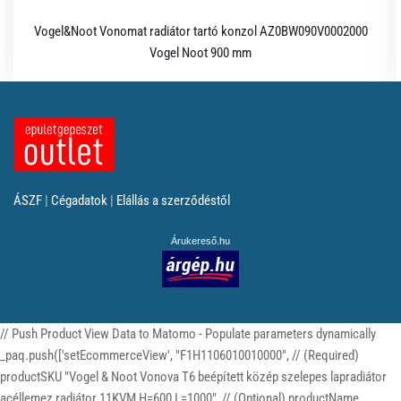
Vogel&Noot Vonomat radiátor tartó konzol AZ0BW090V0002000
Vogel Noot 900 mm
ÁSZF
|
Cégadatok
|
Elállás a szerződéstől
Árukereső.hu
// Push Product View Data to Matomo - Populate parameters dynamically
_paq.push(['setEcommerceView', "F1H1106010010000", // (Required)
productSKU "Vogel & Noot Vonova T6 beépített közép szelepes lapradiátor
acéllemez radiátor 11KVM H=600 L=1000", // (Optional) productName