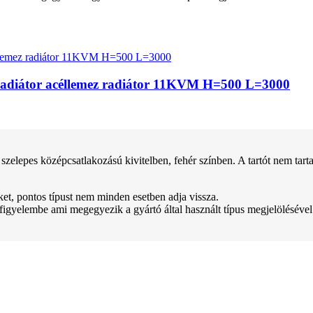
apradiátor acéllemez radiátor 11KVM H=500 L=3000
lepes középcsatlakozású kivitelben, fehér színben. A tartót nem tarta
teket, pontos típust nem minden esetben adja vissza.
 figyelembe ami megegyezik a gyártó által használt típus megjelölésével