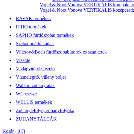
Vogel & Noot Vonova VERTIKÁLIS kompakt acél
Vogel & Noot Vonova VERTIKÁLIS középcsatlako
RAVAK termékek
RIHO termékek
SAPHO fürdőszobai termékek
Szabadonálló kádak
Villeroy&Boch fürdőszobabútorok és szaniterek
Vizelde
Vízlágyító,vízkezelő
Vízmelegítő, villany boljer
Walk in zuhanyfalak
WC csésze
WELLIS termékek
Zuhanylefolyó, zuhanyfolyóka
ZUHANYTÁLCÁK
Kosár -
0 Ft