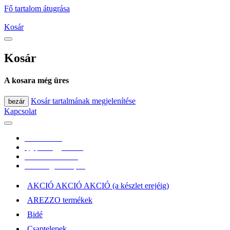
Fő tartalom átugrása
Kosár
Kosár
A kosara még üres
Kosár tartalmának megjelenítése
bezár
Kapcsolat
0670/365-7619
epgepoutlet@gmail.com
Vásárlási információk
Elérhetőség, átvételi pont
AKCIÓ AKCIÓ AKCIÓ (a készlet erejéig)
AREZZO termékek
Bidé
Csaptelepek