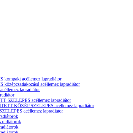
ompakt acéllemez lapradiátor
zépcsatlakozású acéllemez lapradiátor
llemez lapradiátor
adiátor
T SZELEPES acéllemez lapradiátor
ÍTETT KÖZÉP SZELEPES acéllemez lapradiátor
ELEPES acéllemez lapradiátor
radiátorok
 radiátorok
radiátorok
radiátorok