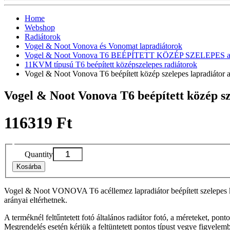
Home
Webshop
Radiátorok
Vogel & Noot Vonova és Vonomat lapradiátorok
Vogel & Noot Vonova T6 BEÉPÍTETT KÖZÉP SZELEPES acél
11KVM típusú T6 beépített középszelepes radiátorok
Vogel & Noot Vonova T6 beépített közép szelepes lapradiát
Vogel & Noot Vonova T6 beépített közép 
116319 Ft
Quantity
Kosárba
Vogel & Noot VONOVA T6 acéllemez lapradiátor beépített szelepes köz
arányai eltérhetnek.
A terméknél feltűntetett fotó általános radiátor fotó, a méreteket, pon
Megrendelés esetén kérjük a feltüntetett pontos típust vegye figyelem