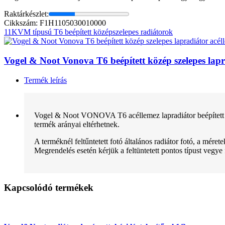
Raktárkészlet:
Cikkszám: F1H1105030010000
11KVM típusú T6 beépített középszelepes radiátorok
Vogel & Noot Vonova T6 beépített közép szelepes l
Termék leírás
Vogel & Noot VONOVA T6 acéllemez lapradiátor beépített sze
termék arányai eltérhetnek.
A terméknél feltűntetett fotó általános radiátor fotó, a mére
Megrendelés esetén kérjük a feltüntetett pontos típust vegye
Kapcsolódó termékek