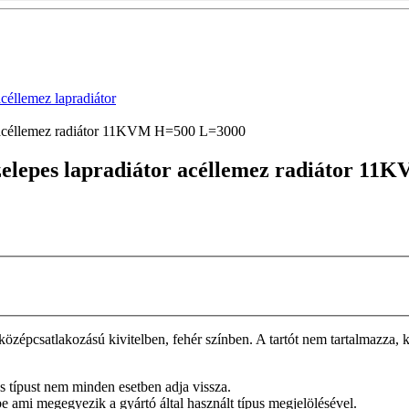
lemez lapradiátor
or acéllemez radiátor 11KVM H=500 L=3000
szelepes lapradiátor acéllemez radiátor 1
épcsatlakozású kivitelben, fehér színben. A tartót nem tartalmazza, k
tos típust nem minden esetben adja vissza.
be ami megegyezik a gyártó által használt típus megjelölésével.