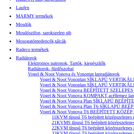
Laufen
MARMY termékek
Mosdók
Mosdószifon, sarokszelep stb
Mosogatómedencék,tálcák
Radeco termékek
Radiátorok
Elektromos patronok, Tartók, kiegészítők
Radiátorok- fürdőszobai
Vogel & Noot Vonova és Vonomat lapradiátorok
Vogel & Noot Vonoplan SÍKLAPÚ VERTIKÁLIS k
Vogel & Noot Vonoplan SÍKLAPÚ VERTIKÁLIS kö
Vogel & Noot Vonova BEÉPÍTETT SZELEPES acé
Vogel & Noot Vonova KOMPAKT acéllemez lapr
Vogel & Noot Vonova Plan SÍKLAPÚ BEÉPÍTET
Vogel & Noot Vonova Plan T6 SÍKLAPÚ BEÉP
Vogel & Noot Vonova T6 BEÉPÍTETT KÖZÉP SZ
11KVM típusú T6 beépített középszelepes 
21KVMS típusú T6 beépített középszelepes
22KVM típusú T6 beépített középszelepes 
33KVM típusú T6 beépített középszelepes 