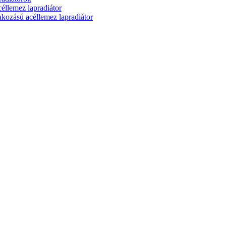
lemez lapradiátor
zású acéllemez lapradiátor