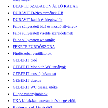
DEANTE SZABADON ÁLLÓ KÁDAK
DURAVIT D-Neo termékek ÚJ!
DURAVIT kádak és kiegészítők
Falba süllyesztett bidé és mosdó állványok
Falba süllyesztett vizelde szerelőelemek
Falba süllyesztett wc tartály
FEKETE FÜRDŐSZOBA
Fürdőszobai ventillátorok
GEBERIT bidé
GEBERIT Monolith WC tartályok
GEBERIT mosdó, kézmosó
GEBERIT vizelde
GEBERIT WC csésze, ülőke
Hüppe zuhanykabinok
JIKA kádak,kádparavánok és kiegészítők
Kaldewei kád, kiegészítők