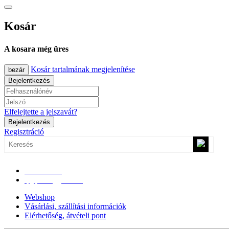
Kosár
A kosara még üres
Kosár tartalmának megjelenítése
bezár
Bejelentkezés
Elfelejtette a jelszavát?
Bejelentkezés
Regisztráció
0670/365-7619
epgepoutlet@gmail.com
Webshop
Vásárlási, szállítási információk
Elérhetőség, átvételi pont