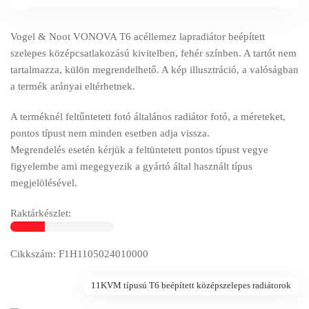
Vogel & Noot VONOVA T6 acéllemez lapradiátor beépített
szelepes középcsatlakozású kivitelben, fehér színben. A tartót nem
tartalmazza, külön megrendelhető. A kép illusztráció, a valóságban
a termék arányai eltérhetnek.
A terméknél feltűntetett fotó általános radiátor fotó, a méreteket,
pontos típust nem minden esetben adja vissza.
Megrendelés esetén kérjük a feltüntetett pontos típust vegye
figyelembe ami megegyezik a gyártó által használt típus
megjelölésével.
Raktárkészlet:
Cikkszám: F1H1105024010000
11KVM típusú T6 beépített középszelepes radiátorok