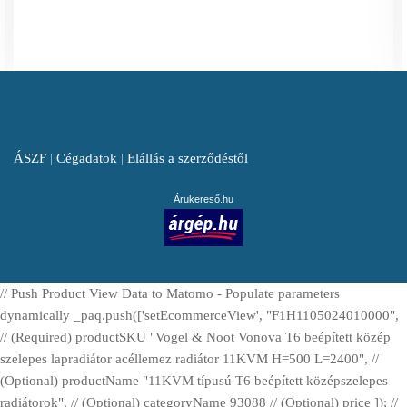
ÁSZF
|
Cégadatok
|
Elállás a szerződéstől
Árukereső.hu
// Push Product View Data to Matomo - Populate parameters
dynamically _paq.push(['setEcommerceView', "F1H1105024010000",
// (Required) productSKU "Vogel & Noot Vonova T6 beépített közép
szelepes lapradiátor acéllemez radiátor 11KVM H=500 L=2400", //
(Optional) productName "11KVM típusú T6 beépített középszelepes
radiátorok", // (Optional) categoryName 93088 // (Optional) price ]); //