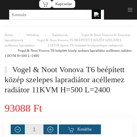
Kapcsolat
Fő tartalom átugrása
Home
Webshop
Radiátorok
Vogel & Noot Vonova és Vonomat
lapradiátorok
Vogel & Noot Vonova T6 BEÉPÍTETT KÖZÉP SZELEPES
acéllemez lapradiátor
11KVM típusú T6 beépített középszelepes radiátorok
Vogel & Noot Vonova T6 beépített közép szelepes lapradiátor acéllemez radiátor
11KVM H=500 L=2400
Vogel & Noot Vonova T6 beépített
közép szelepes lapradiátor acéllemez
radiátor 11KVM H=500 L=2400
93088 Ft
Kosárba