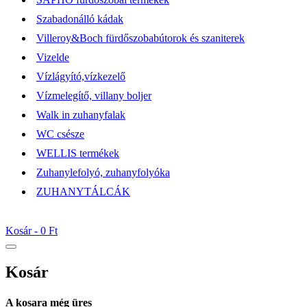
Szabadonálló kádak
Villeroy&Boch fürdőszobabútorok és szaniterek
Vizelde
Vízlágyító,vízkezelő
Vízmelegítő, villany boljer
Walk in zuhanyfalak
WC csésze
WELLIS termékek
Zuhanylefolyó, zuhanyfolyóka
ZUHANYTÁLCÁK
Kosár -
0 Ft
Kosár
A kosara még üres