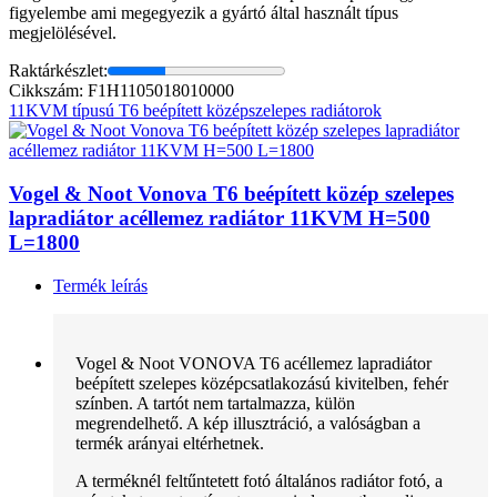
figyelembe ami megegyezik a gyártó által használt típus
megjelölésével.
Raktárkészlet:
Cikkszám: F1H1105018010000
11KVM típusú T6 beépített középszelepes radiátorok
Vogel & Noot Vonova T6 beépített közép szelepes
lapradiátor acéllemez radiátor 11KVM H=500
L=1800
Termék leírás
Vogel & Noot VONOVA T6 acéllemez lapradiátor
beépített szelepes középcsatlakozású kivitelben, fehér
színben. A tartót nem tartalmazza, külön
megrendelhető. A kép illusztráció, a valóságban a
termék arányai eltérhetnek.
A terméknél feltűntetett fotó általános radiátor fotó, a