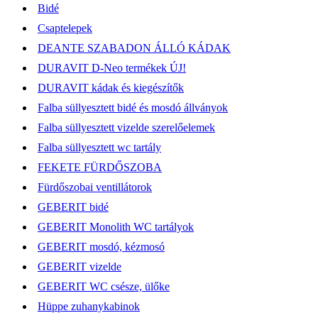
Bidé
Csaptelepek
DEANTE SZABADON ÁLLÓ KÁDAK
DURAVIT D-Neo termékek ÚJ!
DURAVIT kádak és kiegészítők
Falba süllyesztett bidé és mosdó állványok
Falba süllyesztett vizelde szerelőelemek
Falba süllyesztett wc tartály
FEKETE FÜRDŐSZOBA
Fürdőszobai ventillátorok
GEBERIT bidé
GEBERIT Monolith WC tartályok
GEBERIT mosdó, kézmosó
GEBERIT vizelde
GEBERIT WC csésze, ülőke
Hüppe zuhanykabinok