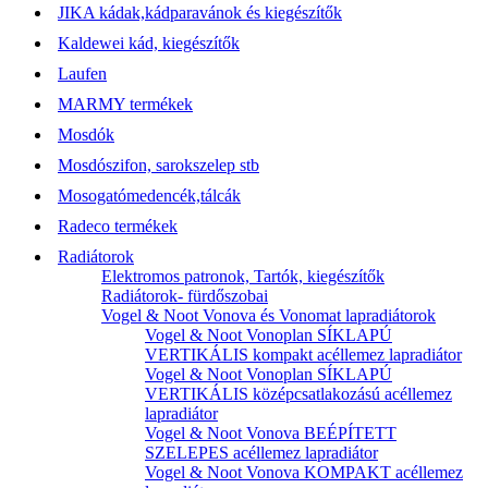
JIKA kádak,kádparavánok és kiegészítők
Kaldewei kád, kiegészítők
Laufen
MARMY termékek
Mosdók
Mosdószifon, sarokszelep stb
Mosogatómedencék,tálcák
Radeco termékek
Radiátorok
Elektromos patronok, Tartók, kiegészítők
Radiátorok- fürdőszobai
Vogel & Noot Vonova és Vonomat lapradiátorok
Vogel & Noot Vonoplan SÍKLAPÚ
VERTIKÁLIS kompakt acéllemez lapradiátor
Vogel & Noot Vonoplan SÍKLAPÚ
VERTIKÁLIS középcsatlakozású acéllemez
lapradiátor
Vogel & Noot Vonova BEÉPÍTETT
SZELEPES acéllemez lapradiátor
Vogel & Noot Vonova KOMPAKT acéllemez