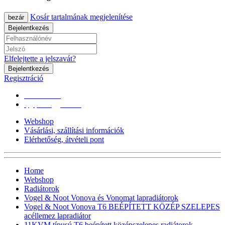
Kosár tartalmának megjelenítése
bezár
Bejelentkezés
Elfelejtette a jelszavát?
Bejelentkezés
Regisztráció
0670/365-7619
epgepoutlet@gmail.com
Webshop
Vásárlási, szállítási információk
Elérhetőség, átvételi pont
Home
Webshop
Radiátorok
Vogel & Noot Vonova és Vonomat lapradiátorok
Vogel & Noot Vonova T6 BEÉPÍTETT KÖZÉP SZELEPES
acéllemez lapradiátor
11KVM típusú T6 beépített középszelepes radiátorok