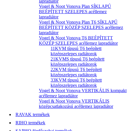
lapradiátor
Vogel & Noot Vonova Plan SÍKLAPÚ
BEÉPÍTETT SZELEPES acéllemez
lapradiátor
Vogel & Noot Vonova Plan T6 SÍKLAPÚ
BEÉPÍTETT KÖZÉP SZELEPES acéllemez
lapradiátor
Vogel & Noot Vonova T6 BEÉPÍTETT
KÖZÉP SZELEPES acéllemez lapradiátor
11KVM típusú T6 beépített
középszelepes radiátorok
21KVMS típusú T6 beépített
középszelepes radiátorok
22KVM típusú T6 beépített
középszelepes radiátorok
33KVM típusú T6 beépített
középszelepes radiátorok
Vogel & Noot Vonova VERTIKÁLIS kompakt
acéllemez lapradiátor
Vogel & Noot Vonova VERTIKÁLIS
középcsatlakozású acéllemez lapradiátor
RAVAK termékek
RIHO termékek
SAPHO fürdőszobai termékek