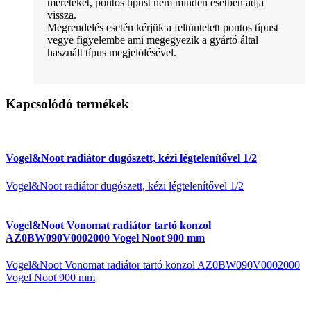
méreteket, pontos típust nem minden esetben adja
vissza.
Megrendelés esetén kérjük a feltüntetett pontos típust
vegye figyelembe ami megegyezik a gyártó által
használt típus megjelölésével.
Kapcsolódó termékek
Vogel&Noot radiátor dugószett, kézi légtelenítővel 1/2
Vogel&Noot radiátor dugószett, kézi légtelenítővel 1/2
Vogel&Noot Vonomat radiátor tartó konzol
AZ0BW090V0002000 Vogel Noot 900 mm
Vogel&Noot Vonomat radiátor tartó konzol AZ0BW090V0002000
Vogel Noot 900 mm