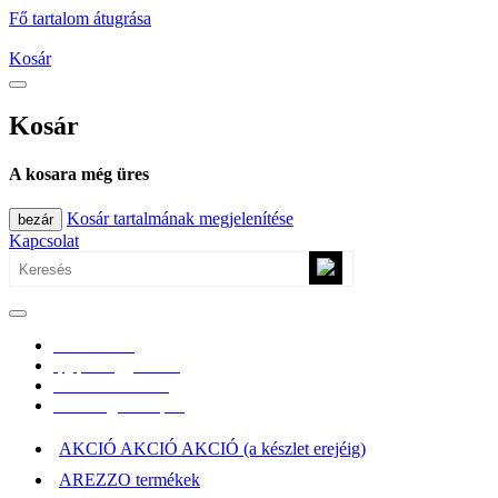
Fő tartalom átugrása
Kosár
Kosár
A kosara még üres
Kosár tartalmának megjelenítése
bezár
Kapcsolat
0670/365-7619
epgepoutlet@gmail.com
Vásárlási információk
Elérhetőség, átvételi pont
AKCIÓ AKCIÓ AKCIÓ (a készlet erejéig)
AREZZO termékek