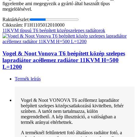
figyelembe ami megegyezik a gyártó által használt típus
megjelölésével.
Raktárkészlet:
Cikkszám: F1H1105012010000
11KVM típusú T6 beépített középszelepes radiátorok
Vogel & Noot Vonova T6 beépített közép szelepes
lapradiátor acéllemez radiátor 11KVM H=500
L=1200
Termék leírás
Vogel & Noot VONOVA T6 acéllemez lapradiátor
beépített szelepes középcsatlakozású kivitelben, fehér
színben. A tartót nem tartalmazza, külön
megrendelhető. A kép illusztráció, a valóságban a
termék arányai eltérhetnek.
A terméknél feltűntetett fotó általános radiátor fotó, a