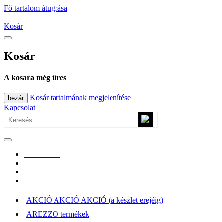
Fő tartalom átugrása
Kosár
Kosár
A kosara még üres
Kosár tartalmának megjelenítése
bezár
Kapcsolat
0670/365-7619
epgepoutlet@gmail.com
Vásárlási információk
Elérhetőség, átvételi pont
AKCIÓ AKCIÓ AKCIÓ (a készlet erejéig)
AREZZO termékek