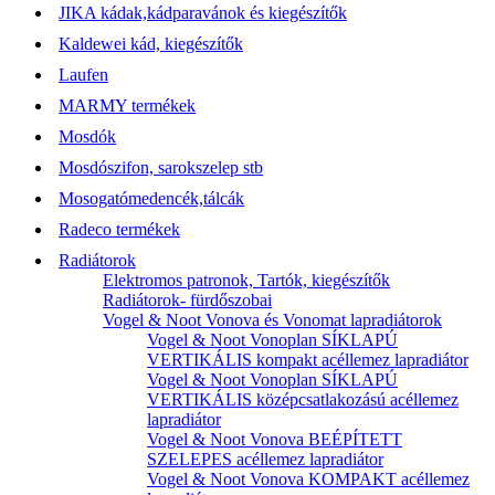
JIKA kádak,kádparavánok és kiegészítők
Kaldewei kád, kiegészítők
Laufen
MARMY termékek
Mosdók
Mosdószifon, sarokszelep stb
Mosogatómedencék,tálcák
Radeco termékek
Radiátorok
Elektromos patronok, Tartók, kiegészítők
Radiátorok- fürdőszobai
Vogel & Noot Vonova és Vonomat lapradiátorok
Vogel & Noot Vonoplan SÍKLAPÚ
VERTIKÁLIS kompakt acéllemez lapradiátor
Vogel & Noot Vonoplan SÍKLAPÚ
VERTIKÁLIS középcsatlakozású acéllemez
lapradiátor
Vogel & Noot Vonova BEÉPÍTETT
SZELEPES acéllemez lapradiátor
Vogel & Noot Vonova KOMPAKT acéllemez