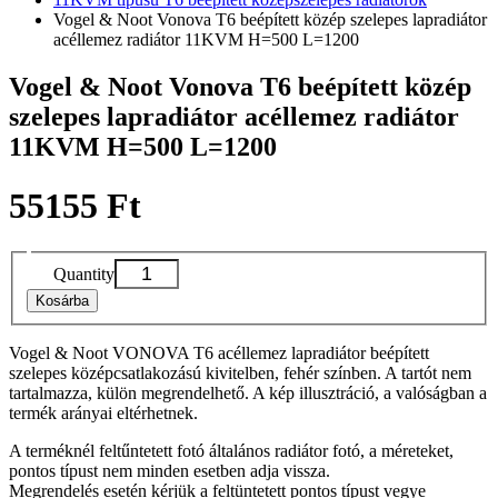
Vogel & Noot Vonova T6 beépített közép szelepes lapradiátor
acéllemez radiátor 11KVM H=500 L=1200
Vogel & Noot Vonova T6 beépített közép
szelepes lapradiátor acéllemez radiátor
11KVM H=500 L=1200
55155 Ft
Quantity
Kosárba
Vogel & Noot VONOVA T6 acéllemez lapradiátor beépített
szelepes középcsatlakozású kivitelben, fehér színben. A tartót nem
tartalmazza, külön megrendelhető. A kép illusztráció, a valóságban a
termék arányai eltérhetnek.
A terméknél feltűntetett fotó általános radiátor fotó, a méreteket,
pontos típust nem minden esetben adja vissza.
Megrendelés esetén kérjük a feltüntetett pontos típust vegye