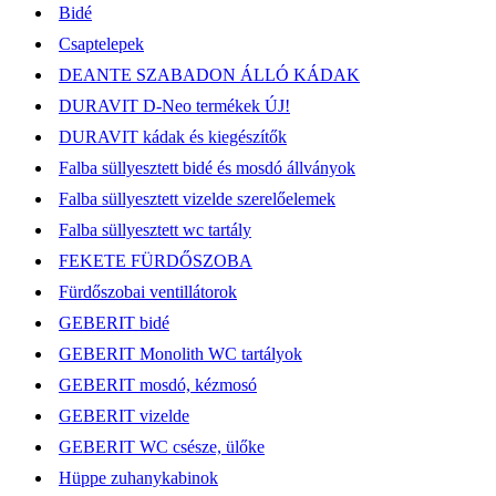
Bidé
Csaptelepek
DEANTE SZABADON ÁLLÓ KÁDAK
DURAVIT D-Neo termékek ÚJ!
DURAVIT kádak és kiegészítők
Falba süllyesztett bidé és mosdó állványok
Falba süllyesztett vizelde szerelőelemek
Falba süllyesztett wc tartály
FEKETE FÜRDŐSZOBA
Fürdőszobai ventillátorok
GEBERIT bidé
GEBERIT Monolith WC tartályok
GEBERIT mosdó, kézmosó
GEBERIT vizelde
GEBERIT WC csésze, ülőke
Hüppe zuhanykabinok