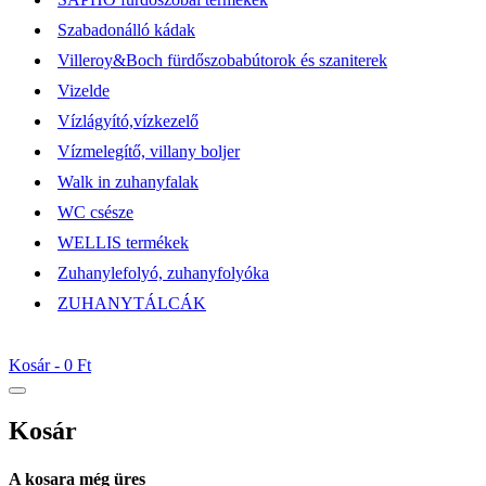
Szabadonálló kádak
Villeroy&Boch fürdőszobabútorok és szaniterek
Vizelde
Vízlágyító,vízkezelő
Vízmelegítő, villany boljer
Walk in zuhanyfalak
WC csésze
WELLIS termékek
Zuhanylefolyó, zuhanyfolyóka
ZUHANYTÁLCÁK
Kosár -
0 Ft
Kosár
A kosara még üres