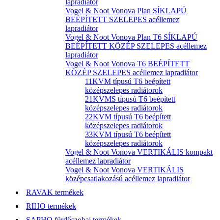
lapradiátor
Vogel & Noot Vonova Plan SÍKLAPÚ
BEÉPÍTETT SZELEPES acéllemez
lapradiátor
Vogel & Noot Vonova Plan T6 SÍKLAPÚ
BEÉPÍTETT KÖZÉP SZELEPES acéllemez
lapradiátor
Vogel & Noot Vonova T6 BEÉPÍTETT
KÖZÉP SZELEPES acéllemez lapradiátor
11KVM típusú T6 beépített
középszelepes radiátorok
21KVMS típusú T6 beépített
középszelepes radiátorok
22KVM típusú T6 beépített
középszelepes radiátorok
33KVM típusú T6 beépített
középszelepes radiátorok
Vogel & Noot Vonova VERTIKÁLIS kompakt
acéllemez lapradiátor
Vogel & Noot Vonova VERTIKÁLIS
középcsatlakozású acéllemez lapradiátor
RAVAK termékek
RIHO termékek
SAPHO fürdőszobai termékek