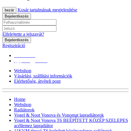
Kosár tartalmának megjelenítése
bezár
Bejelentkezés
Elfelejtette a jelszavát?
Bejelentkezés
Regisztráció
0670/365-7619
epgepoutlet@gmail.com
Webshop
Vásárlási, szállítási információk
Elérhetőség, átvételi pont
Home
Webshop
Radiátorok
Vogel & Noot Vonova és Vonomat lapradiátorok
Vogel & Noot Vonova T6 BEÉPÍTETT KÖZÉP SZELEPES
acéllemez lapradiátor
11KVM típusú T6 beépített középszelepes radiátorok