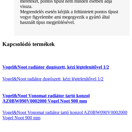
méreteket, pontos típust nem minden esetben adja
vissza.
Megrendelés esetén kérjük a feltüntetett pontos típust
vegye figyelembe ami megegyezik a gyártó által
használt típus megjelölésével.
Kapcsolódó termékek
Vogel&Noot radiátor dugószett, kézi légtelenítővel 1/2
Vogel&Noot radiátor dugószett, kézi légtelenítővel 1/2
Vogel&Noot Vonomat radiátor tartó konzol
AZ0BW090V0002000 Vogel Noot 900 mm
Vogel&Noot Vonomat radiátor tartó konzol AZ0BW090V0002000
Vogel Noot 900 mm