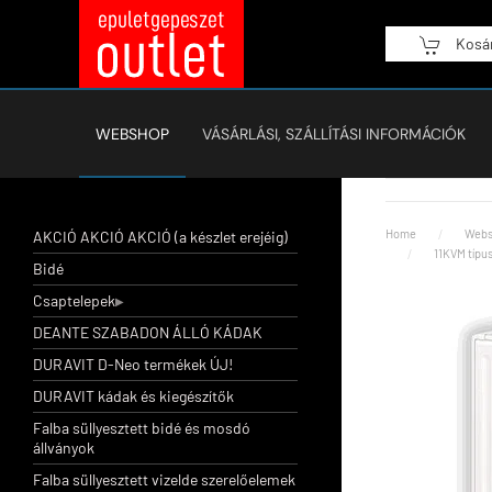
Kosá
Fő tartalom átugrása
WEBSHOP
VÁSÁRLÁSI, SZÁLLÍTÁSI INFORMÁCIÓK
Home
Webs
AKCIÓ AKCIÓ AKCIÓ (a készlet erejéig)
11KVM típu
Bidé
Csaptelepek
DEANTE SZABADON ÁLLÓ KÁDAK
DURAVIT D-Neo termékek ÚJ!
DURAVIT kádak és kiegészítők
Falba süllyesztett bidé és mosdó
állványok
Falba süllyesztett vizelde szerelőelemek