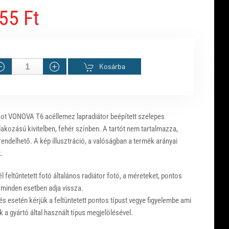
55 Ft
Kosárba
ot VONOVA T6 acéllemez lapradiátor beépített szelepes
akozású kivitelben, fehér színben. A tartót nem tartalmazza,
endelhető. A kép illusztráció, a valóságban a termék arányai
.
 feltűntetett fotó általános radiátor fotó, a méreteket, pontos
 minden esetben adja vissza.
s esetén kérjük a feltüntetett pontos típust vegye figyelembe ami
 a gyártó által használt típus megjelölésével.