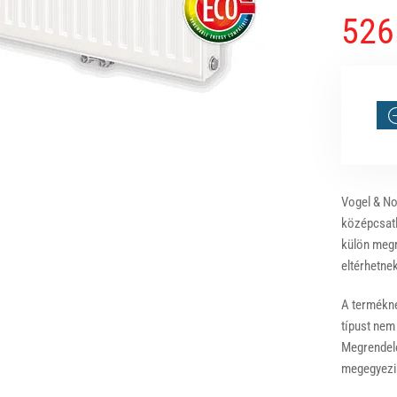
526
Vogel & No
középcsatl
külön megr
eltérhetnek
A terméknél
típust nem
Megrendelé
megegyezik