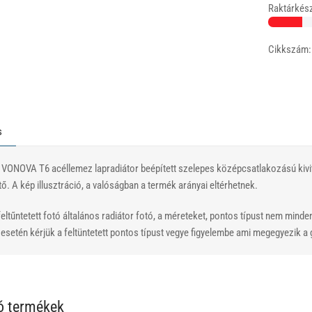
Raktárkész
Cikkszám:
s
 VONOVA T6 acéllemez lapradiátor beépített szelepes középcsatlakozású kivite
. A kép illusztráció, a valóságban a termék arányai eltérhetnek.
eltűntetett fotó általános radiátor fotó, a méreteket, pontos típust nem minde
setén kérjük a feltüntetett pontos típust vegye figyelembe ami megegyezik a g
ó termékek