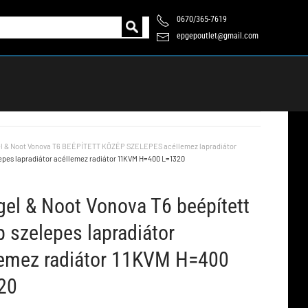
0670/365-7619
epgepoutlet@gmail.com
l & Noot Vonova T6 BEÉPÍTETT KÖZÉP SZELEPES acéllemez lapradiátor
lepes lapradiátor acéllemez radiátor 11KVM H=400 L=1320
el & Noot Vonova T6 beépített
 szelepes lapradiátor
lemez radiátor 11KVM H=400
20