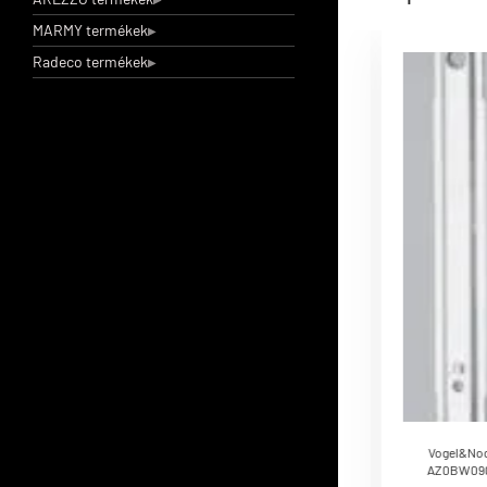
MARMY termékek
Radeco termékek
Vogel&Noot radiátor dugószett, kézi légtelenítővel
1/2
Vogel&Noot radiátor dugószett, kézi
légtelenítővel 1/2
Vogel&Noot
AZ0BW090