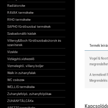
Radiátorok
RAVAK termékek
RIHO termékek
SAPHO fürdőszobai termékek
Szabadonálló kádak
Villeroy&Boch fürdőszobabútorok és
szaniterek
Termék leírá
Vizelde
Vogel & Noot
Vízlágyító,vízkezelő
megrendelhető
Vízmelegítő, villany boljer
Walk in zuhanyfalak
A terméknél f
WC csésze
Megrendelés e
WELLIS termékek
Zuhanylefolyó, zuhanyfolyóka
ZUHANYTÁLCÁK
Kapcsolód
AREZZO termékek