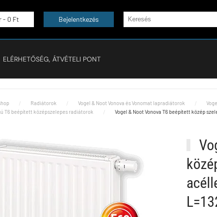
r -
0 Ft
Bejelentkezés
ELÉRHETŐSÉG, ÁTVÉTELI PONT
hop
Radiátorok
Vogel & Noot Vonova és Vonomat lapradiátorok
Voge
sú T6 beépített középszelepes radiátorok
Vogel & Noot Vonova T6 beépített közép sze
Vog
közép
acél
L=13