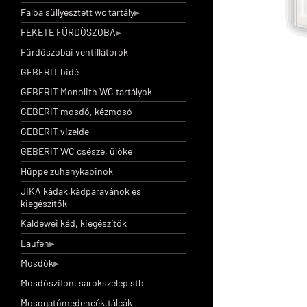
Falba süllyesztett wc tartály
FEKETE FÜRDŐSZOBA
Fürdőszobai ventillátorok
GEBERIT bidé
GEBERIT Monolith WC tartályok
GEBERIT mosdó, kézmosó
GEBERIT vizelde
GEBERIT WC csésze, ülőke
Hüppe zuhanykabinok
JIKA kádak,kádparavánok és
kiegészítők
Kaldewei kád, kiegészítők
Laufen
Mosdók
Mosdószifon, sarokszelep stb
Mosogatómedencék,tálcák