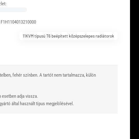
let:
 F1H1104013210000
11KVM típusú T6 beépített középszelepes radiátorok
lben, fehér színben. A tartót nem tartalmazza, külön
n esetben adja vissza.
yártó által használt típus megjelölésével.