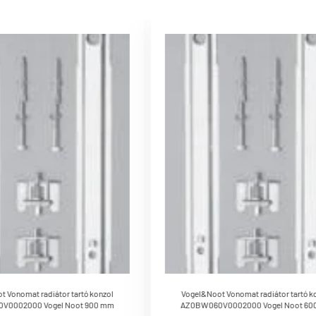
 Vonomat radiátor tartó konzol
Vogel&Noot Vonomat radiátor tartó k
V0002000 Vogel Noot 900 mm
AZ0BW060V0002000 Vogel Noot 60