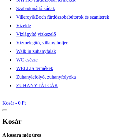
Szabadonálló kádak
Villeroy&Boch fürdőszobabútorok és szaniterek
Vizelde
Vízlágyító,vízkezelő
Vízmelegítő, villany boljer
Walk in zuhanyfalak
WC csésze
WELLIS termékek
Zuhanylefolyó, zuhanyfolyóka
ZUHANYTÁLCÁK
Kosár -
0 Ft
Kosár
A kosara még üres