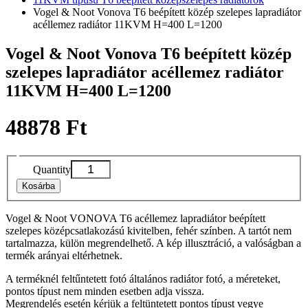
Vogel & Noot Vonova T6 beépített közép szelepes lapradiátor
acéllemez radiátor 11KVM H=400 L=1200
Vogel & Noot Vonova T6 beépített közép
szelepes lapradiátor acéllemez radiátor
11KVM H=400 L=1200
48878 Ft
Quantity
Kosárba
Vogel & Noot VONOVA T6 acéllemez lapradiátor beépített
szelepes középcsatlakozású kivitelben, fehér színben. A tartót nem
tartalmazza, külön megrendelhető. A kép illusztráció, a valóságban a
termék arányai eltérhetnek.
A terméknél feltűntetett fotó általános radiátor fotó, a méreteket,
pontos típust nem minden esetben adja vissza.
Megrendelés esetén kérjük a feltüntetett pontos típust vegye