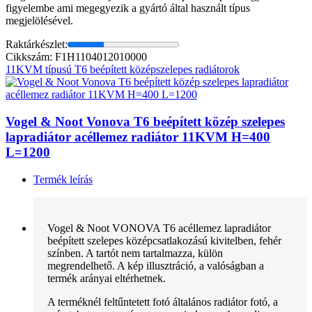
figyelembe ami megegyezik a gyártó által használt típus
megjelölésével.
Raktárkészlet:
Cikkszám: F1H1104012010000
11KVM típusú T6 beépített középszelepes radiátorok
Vogel & Noot Vonova T6 beépített közép szelepes
lapradiátor acéllemez radiátor 11KVM H=400
L=1200
Termék leírás
Vogel & Noot VONOVA T6 acéllemez lapradiátor
beépített szelepes középcsatlakozású kivitelben, fehér
színben. A tartót nem tartalmazza, külön
megrendelhető. A kép illusztráció, a valóságban a
termék arányai eltérhetnek.
A terméknél feltűntetett fotó általános radiátor fotó, a