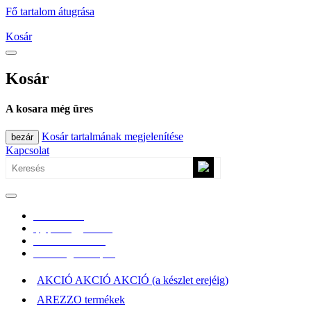
Fő tartalom átugrása
Kosár
Kosár
A kosara még üres
Kosár tartalmának megjelenítése
bezár
Kapcsolat
0670/365-7619
epgepoutlet@gmail.com
Vásárlási információk
Elérhetőség, átvételi pont
AKCIÓ AKCIÓ AKCIÓ (a készlet erejéig)
AREZZO termékek