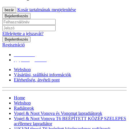
Kosár tartalmának megjelenítése
bezár
Bejelentkezés
Elfelejtette a jelszavát?
Bejelentkezés
Regisztráció
0670/365-7619
epgepoutlet@gmail.com
Webshop
Vásárlási, szállítási információk
Elérhetőség, átvételi pont
Home
Webshop
Radiátorok
Vogel & Noot Vonova és Vonomat lapradiátorok
Vogel & Noot Vonova T6 BEÉPÍTETT KÖZÉP SZELEPES
acéllemez lapradiátor
11KVM típusú T6 beépített középszelepes radiátorok