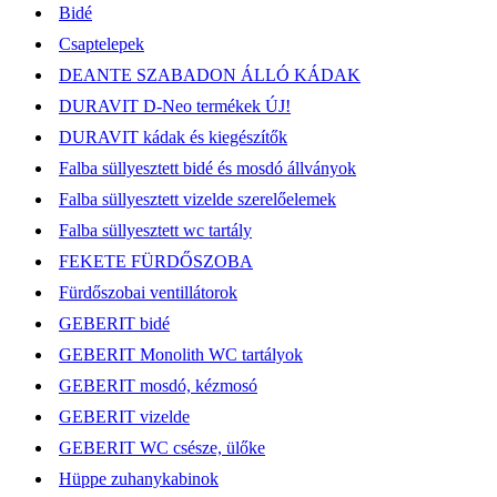
Bidé
Csaptelepek
DEANTE SZABADON ÁLLÓ KÁDAK
DURAVIT D-Neo termékek ÚJ!
DURAVIT kádak és kiegészítők
Falba süllyesztett bidé és mosdó állványok
Falba süllyesztett vizelde szerelőelemek
Falba süllyesztett wc tartály
FEKETE FÜRDŐSZOBA
Fürdőszobai ventillátorok
GEBERIT bidé
GEBERIT Monolith WC tartályok
GEBERIT mosdó, kézmosó
GEBERIT vizelde
GEBERIT WC csésze, ülőke
Hüppe zuhanykabinok