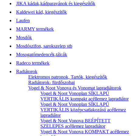
JIKA kádak,kádparavánok és kiegészítők
Kaldewei kád, kiegészítők
Laufen
MARMY termékek
Mosdók
Mosdószifon, sarokszelep stb
Mosogatómedencék,tálcák
Radeco termékek
Radiátorok
Elektromos patronok, Tartók, kiegészítők
Radiátorok- fürdőszobai
Vogel & Noot Vonova és Vonomat lapradiátorok
Vogel & Noot Vonoplan SÍKLAPÚ
VERTIKÁLIS kompakt acéllemez lapradiátor
Vogel & Noot Vonoplan SÍKLAPÚ
VERTIKÁLIS középcsatlakozású acéllemez
lapradiátor
Vogel & Noot Vonova BEÉPÍTETT
SZELEPES acéllemez lapradiátor
Vogel & Noot Vonova KOMPAKT acéllemez