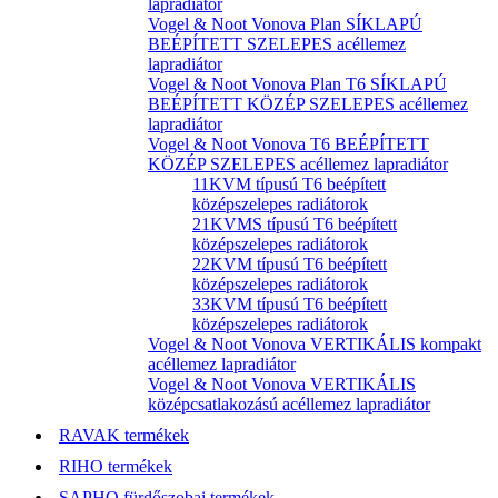
lapradiátor
Vogel & Noot Vonova Plan SÍKLAPÚ
BEÉPÍTETT SZELEPES acéllemez
lapradiátor
Vogel & Noot Vonova Plan T6 SÍKLAPÚ
BEÉPÍTETT KÖZÉP SZELEPES acéllemez
lapradiátor
Vogel & Noot Vonova T6 BEÉPÍTETT
KÖZÉP SZELEPES acéllemez lapradiátor
11KVM típusú T6 beépített
középszelepes radiátorok
21KVMS típusú T6 beépített
középszelepes radiátorok
22KVM típusú T6 beépített
középszelepes radiátorok
33KVM típusú T6 beépített
középszelepes radiátorok
Vogel & Noot Vonova VERTIKÁLIS kompakt
acéllemez lapradiátor
Vogel & Noot Vonova VERTIKÁLIS
középcsatlakozású acéllemez lapradiátor
RAVAK termékek
RIHO termékek
SAPHO fürdőszobai termékek