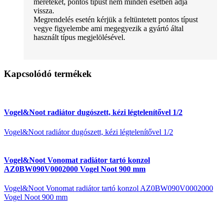
méreteket, pontos típust nem minden esetben adja
vissza.
Megrendelés esetén kérjük a feltüntetett pontos típust
vegye figyelembe ami megegyezik a gyártó által
használt típus megjelölésével.
Kapcsolódó termékek
Vogel&Noot radiátor dugószett, kézi légtelenítővel 1/2
Vogel&Noot radiátor dugószett, kézi légtelenítővel 1/2
Vogel&Noot Vonomat radiátor tartó konzol
AZ0BW090V0002000 Vogel Noot 900 mm
Vogel&Noot Vonomat radiátor tartó konzol AZ0BW090V0002000
Vogel Noot 900 mm