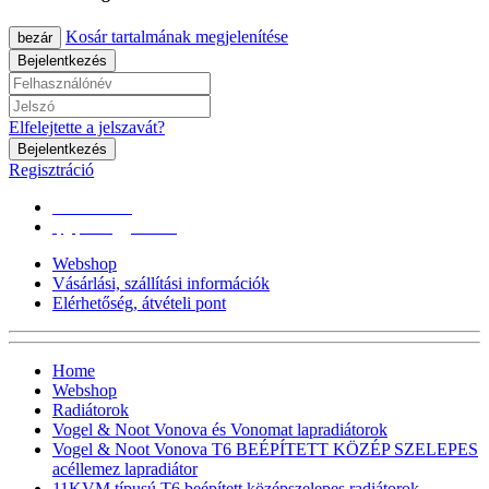
Kosár tartalmának megjelenítése
bezár
Bejelentkezés
Elfelejtette a jelszavát?
Bejelentkezés
Regisztráció
0670/365-7619
epgepoutlet@gmail.com
Webshop
Vásárlási, szállítási információk
Elérhetőség, átvételi pont
Home
Webshop
Radiátorok
Vogel & Noot Vonova és Vonomat lapradiátorok
Vogel & Noot Vonova T6 BEÉPÍTETT KÖZÉP SZELEPES
acéllemez lapradiátor
11KVM típusú T6 beépített középszelepes radiátorok