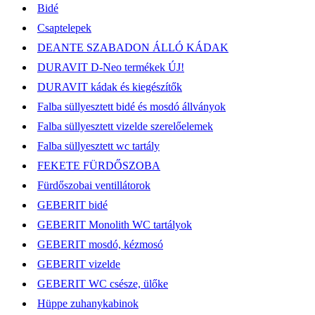
Bidé
Csaptelepek
DEANTE SZABADON ÁLLÓ KÁDAK
DURAVIT D-Neo termékek ÚJ!
DURAVIT kádak és kiegészítők
Falba süllyesztett bidé és mosdó állványok
Falba süllyesztett vizelde szerelőelemek
Falba süllyesztett wc tartály
FEKETE FÜRDŐSZOBA
Fürdőszobai ventillátorok
GEBERIT bidé
GEBERIT Monolith WC tartályok
GEBERIT mosdó, kézmosó
GEBERIT vizelde
GEBERIT WC csésze, ülőke
Hüppe zuhanykabinok