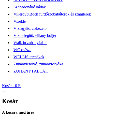
Szabadonálló kádak
Villeroy&Boch fürdőszobabútorok és szaniterek
Vizelde
Vízlágyító,vízkezelő
Vízmelegítő, villany boljer
Walk in zuhanyfalak
WC csésze
WELLIS termékek
Zuhanylefolyó, zuhanyfolyóka
ZUHANYTÁLCÁK
Kosár -
0 Ft
Kosár
A kosara még üres