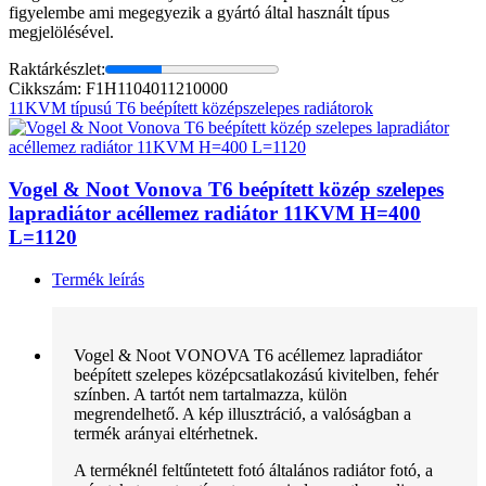
figyelembe ami megegyezik a gyártó által használt típus
megjelölésével.
Raktárkészlet:
Cikkszám: F1H1104011210000
11KVM típusú T6 beépített középszelepes radiátorok
Vogel & Noot Vonova T6 beépített közép szelepes
lapradiátor acéllemez radiátor 11KVM H=400
L=1120
Termék leírás
Vogel & Noot VONOVA T6 acéllemez lapradiátor
beépített szelepes középcsatlakozású kivitelben, fehér
színben. A tartót nem tartalmazza, külön
megrendelhető. A kép illusztráció, a valóságban a
termék arányai eltérhetnek.
A terméknél feltűntetett fotó általános radiátor fotó, a