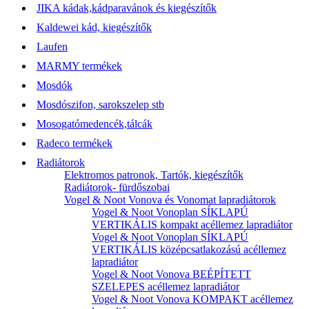
JIKA kádak,kádparavánok és kiegészítők
Kaldewei kád, kiegészítők
Laufen
MARMY termékek
Mosdók
Mosdószifon, sarokszelep stb
Mosogatómedencék,tálcák
Radeco termékek
Radiátorok
Elektromos patronok, Tartók, kiegészítők
Radiátorok- fürdőszobai
Vogel & Noot Vonova és Vonomat lapradiátorok
Vogel & Noot Vonoplan SÍKLAPÚ
VERTIKÁLIS kompakt acéllemez lapradiátor
Vogel & Noot Vonoplan SÍKLAPÚ
VERTIKÁLIS középcsatlakozású acéllemez
lapradiátor
Vogel & Noot Vonova BEÉPÍTETT
SZELEPES acéllemez lapradiátor
Vogel & Noot Vonova KOMPAKT acéllemez