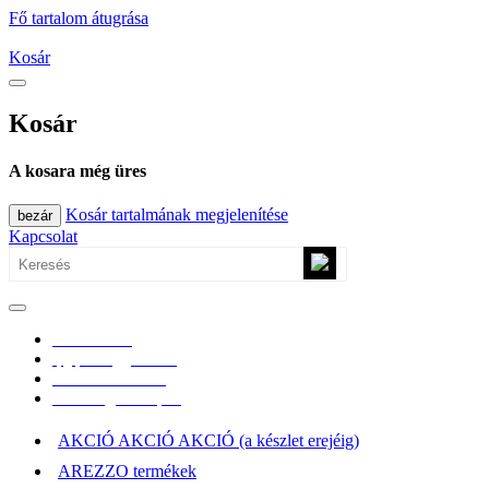
Fő tartalom átugrása
Kosár
Kosár
A kosara még üres
Kosár tartalmának megjelenítése
bezár
Kapcsolat
0670/365-7619
epgepoutlet@gmail.com
Vásárlási információk
Elérhetőség, átvételi pont
AKCIÓ AKCIÓ AKCIÓ (a készlet erejéig)
AREZZO termékek