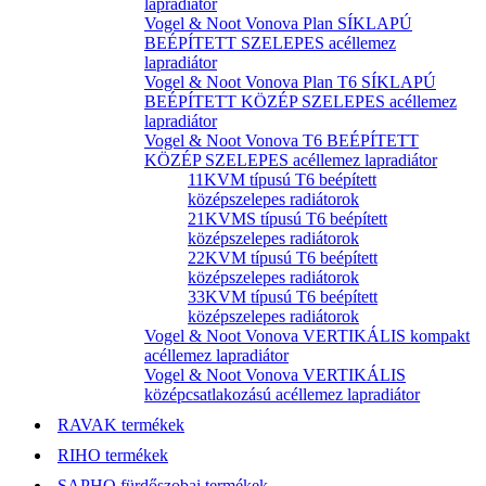
lapradiátor
Vogel & Noot Vonova Plan SÍKLAPÚ
BEÉPÍTETT SZELEPES acéllemez
lapradiátor
Vogel & Noot Vonova Plan T6 SÍKLAPÚ
BEÉPÍTETT KÖZÉP SZELEPES acéllemez
lapradiátor
Vogel & Noot Vonova T6 BEÉPÍTETT
KÖZÉP SZELEPES acéllemez lapradiátor
11KVM típusú T6 beépített
középszelepes radiátorok
21KVMS típusú T6 beépített
középszelepes radiátorok
22KVM típusú T6 beépített
középszelepes radiátorok
33KVM típusú T6 beépített
középszelepes radiátorok
Vogel & Noot Vonova VERTIKÁLIS kompakt
acéllemez lapradiátor
Vogel & Noot Vonova VERTIKÁLIS
középcsatlakozású acéllemez lapradiátor
RAVAK termékek
RIHO termékek
SAPHO fürdőszobai termékek