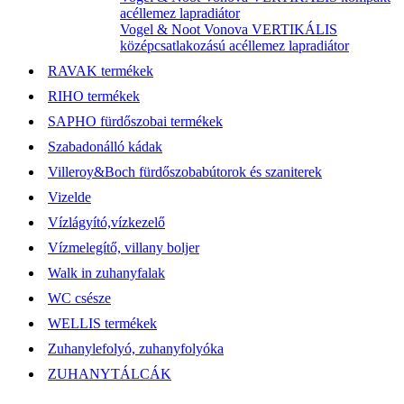
acéllemez lapradiátor
Vogel & Noot Vonova VERTIKÁLIS
középcsatlakozású acéllemez lapradiátor
RAVAK termékek
RIHO termékek
SAPHO fürdőszobai termékek
Szabadonálló kádak
Villeroy&Boch fürdőszobabútorok és szaniterek
Vizelde
Vízlágyító,vízkezelő
Vízmelegítő, villany boljer
Walk in zuhanyfalak
WC csésze
WELLIS termékek
Zuhanylefolyó, zuhanyfolyóka
ZUHANYTÁLCÁK