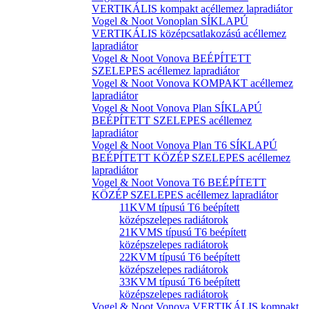
VERTIKÁLIS kompakt acéllemez lapradiátor
Vogel & Noot Vonoplan SÍKLAPÚ
VERTIKÁLIS középcsatlakozású acéllemez
lapradiátor
Vogel & Noot Vonova BEÉPÍTETT
SZELEPES acéllemez lapradiátor
Vogel & Noot Vonova KOMPAKT acéllemez
lapradiátor
Vogel & Noot Vonova Plan SÍKLAPÚ
BEÉPÍTETT SZELEPES acéllemez
lapradiátor
Vogel & Noot Vonova Plan T6 SÍKLAPÚ
BEÉPÍTETT KÖZÉP SZELEPES acéllemez
lapradiátor
Vogel & Noot Vonova T6 BEÉPÍTETT
KÖZÉP SZELEPES acéllemez lapradiátor
11KVM típusú T6 beépített
középszelepes radiátorok
21KVMS típusú T6 beépített
középszelepes radiátorok
22KVM típusú T6 beépített
középszelepes radiátorok
33KVM típusú T6 beépített
középszelepes radiátorok
Vogel & Noot Vonova VERTIKÁLIS kompakt