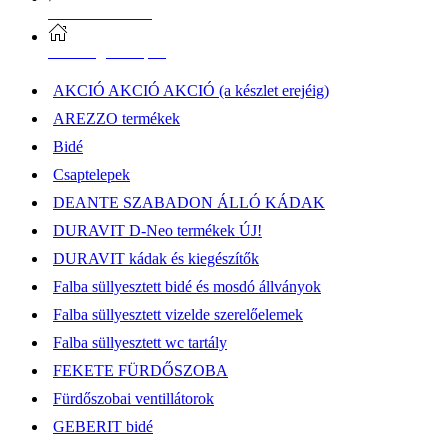
Vásárlási információk
Elérhetőség, átvételi pont
AKCIÓ AKCIÓ AKCIÓ (a készlet erejéig)
AREZZO termékek
Bidé
Csaptelepek
DEANTE SZABADON ÁLLÓ KÁDAK
DURAVIT D-Neo termékek ÚJ!
DURAVIT kádak és kiegészítők
Falba süllyesztett bidé és mosdó állványok
Falba süllyesztett vizelde szerelőelemek
Falba süllyesztett wc tartály
FEKETE FÜRDŐSZOBA
Fürdőszobai ventillátorok
GEBERIT bidé