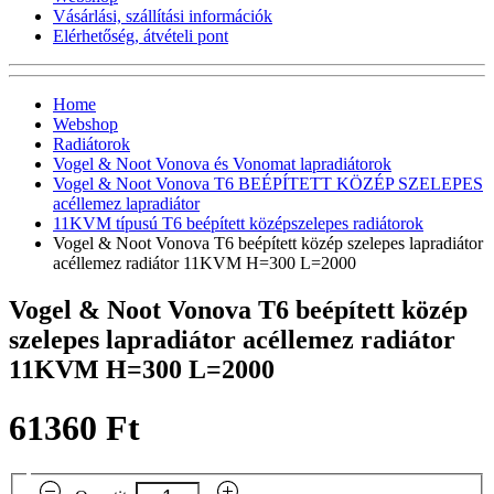
Vásárlási, szállítási információk
Elérhetőség, átvételi pont
Home
Webshop
Radiátorok
Vogel & Noot Vonova és Vonomat lapradiátorok
Vogel & Noot Vonova T6 BEÉPÍTETT KÖZÉP SZELEPES
acéllemez lapradiátor
11KVM típusú T6 beépített középszelepes radiátorok
Vogel & Noot Vonova T6 beépített közép szelepes lapradiátor
acéllemez radiátor 11KVM H=300 L=2000
Vogel & Noot Vonova T6 beépített közép
szelepes lapradiátor acéllemez radiátor
11KVM H=300 L=2000
61360 Ft