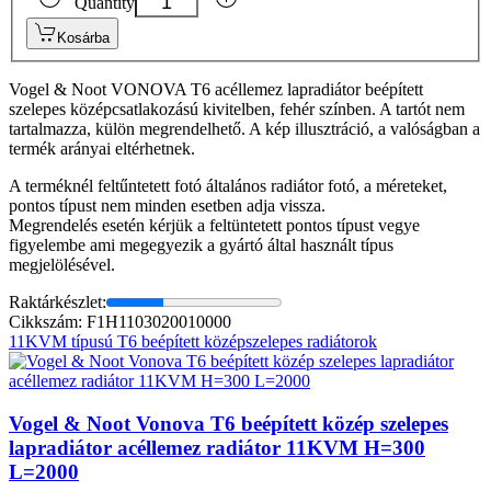
Quantity
Kosárba
Vogel & Noot VONOVA T6 acéllemez lapradiátor beépített
szelepes középcsatlakozású kivitelben, fehér színben. A tartót nem
tartalmazza, külön megrendelhető. A kép illusztráció, a valóságban a
termék arányai eltérhetnek.
A terméknél feltűntetett fotó általános radiátor fotó, a méreteket,
pontos típust nem minden esetben adja vissza.
Megrendelés esetén kérjük a feltüntetett pontos típust vegye
figyelembe ami megegyezik a gyártó által használt típus
megjelölésével.
Raktárkészlet:
Cikkszám: F1H1103020010000
11KVM típusú T6 beépített középszelepes radiátorok
Vogel & Noot Vonova T6 beépített közép szelepes
lapradiátor acéllemez radiátor 11KVM H=300
L=2000