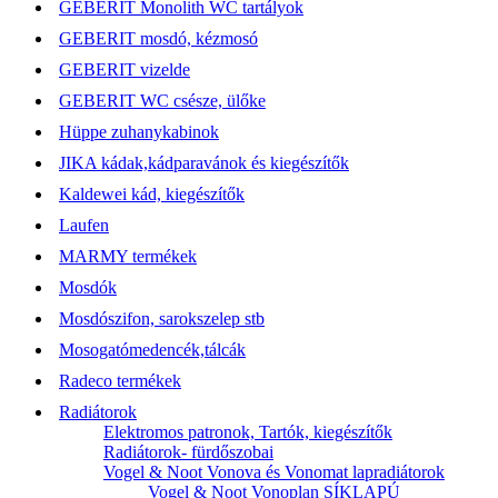
GEBERIT Monolith WC tartályok
GEBERIT mosdó, kézmosó
GEBERIT vizelde
GEBERIT WC csésze, ülőke
Hüppe zuhanykabinok
JIKA kádak,kádparavánok és kiegészítők
Kaldewei kád, kiegészítők
Laufen
MARMY termékek
Mosdók
Mosdószifon, sarokszelep stb
Mosogatómedencék,tálcák
Radeco termékek
Radiátorok
Elektromos patronok, Tartók, kiegészítők
Radiátorok- fürdőszobai
Vogel & Noot Vonova és Vonomat lapradiátorok
Vogel & Noot Vonoplan SÍKLAPÚ