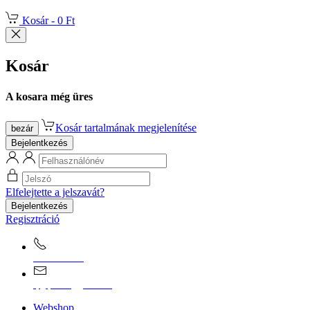
Kosár -
0 Ft
Kosár
A kosara még üres
Kosár tartalmának megjelenítése
bezár
Bejelentkezés
Elfelejtette a jelszavát?
Bejelentkezés
Regisztráció
0670/365-7619
epgepoutlet@gmail.com
Webshop