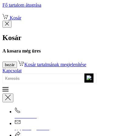
Fő tartalom átugrása
Kosár
Kosár
A kosara még üres
Kosár tartalmának megjelenítése
bezár
Kapcsolat
0670/365-7619
epgepoutlet@gmail.com