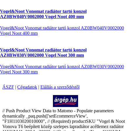
Vogel&Noot Vonomat radiátor tartó konzol
AZ0BW040V0002000 Vogel Noot 400 mm
Vogel&Noot Vonomat radiátor tartó konzol AZ0BW040V0002000
Vogel Noot 400 mm
Vogel&Noot Vonomat radiátor tartó konzol
AZ0BW030V0002000 Vogel Noot 300 mm
Vogel&Noot Vonomat radiátor tartó konzol AZ0BW030V0002000
Vogel Noot 300 mm
ÁSZF
|
Cégadatok
|
Elállás a szerződéstől
Árukereső.hu
// Push Product View Data to Matomo - Populate parameters
dynamically _paq.push(['setEcommerceView',
"F1H1103020010000", // (Required) productSKU "Vogel & Noot
Vonova T6 beépített közép szelepes lapradiátor acéllemez radiátor