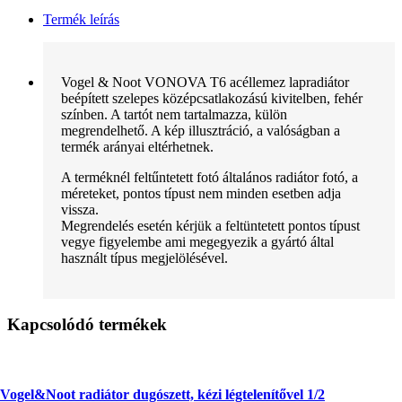
Termék leírás
Vogel & Noot VONOVA T6 acéllemez lapradiátor
beépített szelepes középcsatlakozású kivitelben, fehér
színben. A tartót nem tartalmazza, külön
megrendelhető. A kép illusztráció, a valóságban a
termék arányai eltérhetnek.
A terméknél feltűntetett fotó általános radiátor fotó, a
méreteket, pontos típust nem minden esetben adja
vissza.
Megrendelés esetén kérjük a feltüntetett pontos típust
vegye figyelembe ami megegyezik a gyártó által
használt típus megjelölésével.
Kapcsolódó termékek
Vogel&Noot radiátor dugószett, kézi légtelenítővel 1/2