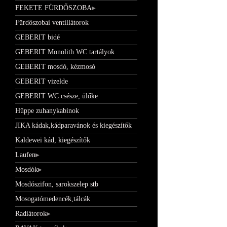
FEKETE FÜRDŐSZOBA
Fürdőszobai ventillátorok
GEBERIT bidé
GEBERIT Monolith WC tartályok
GEBERIT mosdó, kézmosó
GEBERIT vizelde
GEBERIT WC csésze, ülőke
Hüppe zuhanykabinok
JIKA kádak,kádparavánok és kiegészítők
Kaldewei kád, kiegészítők
Laufen
Mosdók
Mosdószifon, sarokszelep stb
Mosogatómedencék,tálcák
Radiátorok