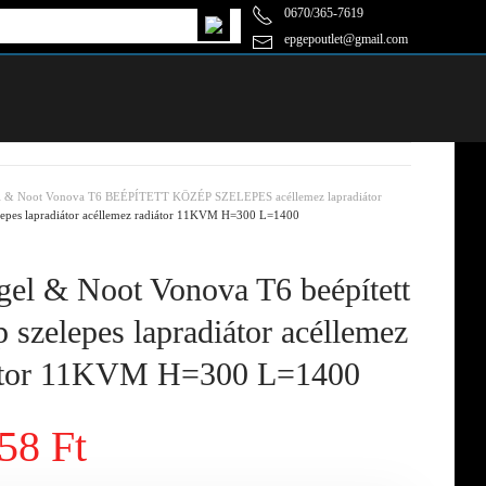
0670/365-7619
epgepoutlet@gmail.com
l & Noot Vonova T6 BEÉPÍTETT KÖZÉP SZELEPES acéllemez lapradiátor
lepes lapradiátor acéllemez radiátor 11KVM H=300 L=1400
el & Noot Vonova T6 beépített
 szelepes lapradiátor acéllemez
átor 11KVM H=300 L=1400
58 Ft