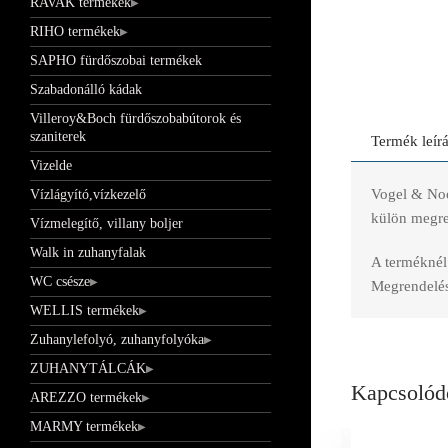
RAVAK termékek
RIHO termékek
SAPHO fürdőszobai termékek
Szabadonálló kádak
Villeroy&Boch fürdőszobabútorok és
szaniterek
Termék leír
Vizelde
Vogel & Noo
Vízlágyító,vízkezelő
külön megren
Vízmelegítő, villany boljer
Walk in zuhanyfalak
A terméknél 
WC csésze
Megrendelés 
WELLIS termékek
Zuhanylefolyó, zuhanyfolyóka
ZUHANYTÁLCÁK
Kapcsolód
AREZZO termékek
MARMY termékek