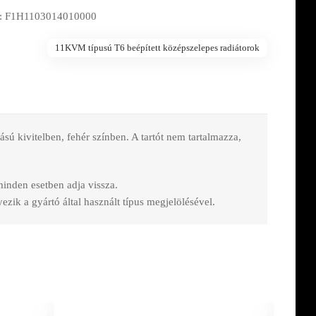
: F1H1103014010000
11KVM típusú T6 beépített középszelepes radiátorok
 kivitelben, fehér színben. A tartót nem tartalmazza,
 minden esetben adja vissza.
zik a gyártó által használt típus megjelölésével.