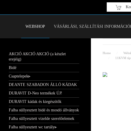
Kos
Fő tartalom átugrása
WEBSHOP
VÁSÁRLÁSI, SZÁLLÍTÁSI INFORMÁCIÓ
Home
Webs
AKCIÓ AKCIÓ AKCIÓ (a készlet
11KVM típus
erejéig)
Bidé
Csaptelepek
DEANTE SZABADON ÁLLÓ KÁDAK
DURAVIT D-Neo termékek ÚJ!
DURAVIT kádak és kiegészítők
Falba süllyesztett bidé és mosdó állványok
Falba süllyesztett vizelde szerelőelemek
Falba süllyesztett wc tartály