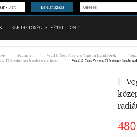
ár -
0 Ft
Bejelentkezés
K
ELÉRHETŐSÉG, ÁTVÉTELI PONT
hop
Radiátorok
Vogel & Noot Vonova és Vonomat lapradiátorok
Voge
ú T6 beépített középszelepes radiátorok
Vogel & Noot Vonova T6 beépített közép sze
Vog
közép
radi
480