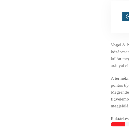
Vogel & N
középcsatl
külön meg
arányai el
A termékné
pontos tí
Megrendelé
figyelemb
megjelölé
Raktárkész