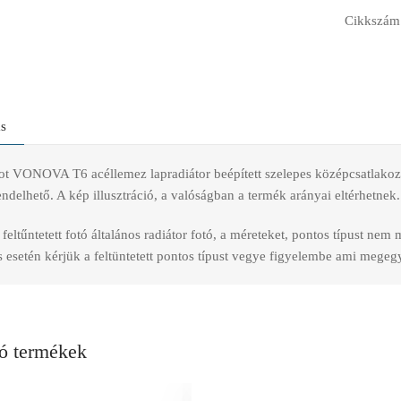
Cikkszám
ás
t VONOVA T6 acéllemez lapradiátor beépített szelepes középcsatlakozású
delhető. A kép illusztráció, a valóságban a termék arányai eltérhetnek.
feltűntetett fotó általános radiátor fotó, a méreteket, pontos típust nem
esetén kérjük a feltüntetett pontos típust vegye figyelembe ami megegye
ó termékek