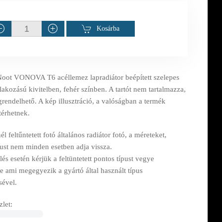
Kosárba
oot VONOVA T6 acéllemez lapradiátor beépített szelepes
akozású kivitelben, fehér színben. A tartót nem tartalmazza,
rendelhető. A kép illusztráció, a valóságban a termék
térhetnek.
l feltűntetett fotó általános radiátor fotó, a méreteket,
pust nem minden esetben adja vissza.
s esetén kérjük a feltüntetett pontos típust vegye
e ami megegyezik a gyártó által használt típus
sével.
let: