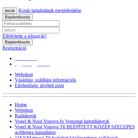
Kosár tartalmának megjelenítése
bezár
Bejelentkezés
Elfelejtette a jelszavát?
Bejelentkezés
Regisztráció
0670/365-7619
epgepoutlet@gmail.com
Webshop
Vásárlási, szállítási információk
Elérhetőség, átvételi pont
Home
Webshop
Radiátorok
Vogel & Noot Vonova és Vonomat lapradiátorok
Vogel & Noot Vonova T6 BEÉPÍTETT KÖZÉP SZELEPES
acéllemez lapradiátor
11KVM típusú T6 beépített középszelepes radiátorok