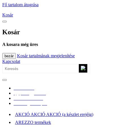
Fő tartalom átugrása
Kosár
Kosár
A kosara még üres
Kosár tartalmának megjelenítése
bezár
Kapcsolat
0670/365-7619
epgepoutlet@gmail.com
Vásárlási információk
Elérhetőség, átvételi pont
AKCIÓ AKCIÓ AKCIÓ (a készlet erejéig)
AREZZO termékek