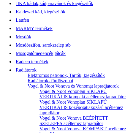
JIKA kádak,kádparavánok és kiegészítők
Kaldewei kád, kiegészítők
Laufen
MARMY termékek
Mosdók
Mosdószifon, sarokszelep stb
Mosogatómedencék,tálcák
Radeco termékek
Radiátorok
Elektromos patronok, Tartók, kiegészítők
Radiátorok- fürdőszobai
Vogel & Noot Vonova és Vonomat lapradiátorok
Vogel & Noot Vonoplan SÍKLAPÚ
VERTIKÁLIS kompakt acéllemez lapradiátor
Vogel & Noot Vonoplan SÍKLAPÚ
VERTIKÁLIS középcsatlakozású acéllemez
lapradiátor
Vogel & Noot Vonova BEÉPÍTETT
SZELEPES acéllemez lapradiátor
Vogel & Noot Vonova KOMPAKT acéllemez