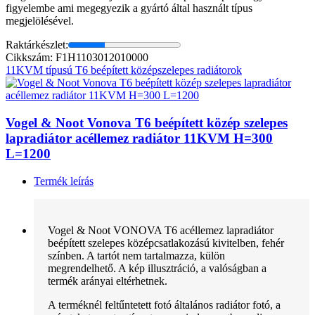
figyelembe ami megegyezik a gyártó által használt típus
megjelölésével.
Raktárkészlet:
Cikkszám: F1H1103012010000
11KVM típusú T6 beépített középszelepes radiátorok
Vogel & Noot Vonova T6 beépített közép szelepes
lapradiátor acéllemez radiátor 11KVM H=300
L=1200
Termék leírás
Vogel & Noot VONOVA T6 acéllemez lapradiátor
beépített szelepes középcsatlakozású kivitelben, fehér
színben. A tartót nem tartalmazza, külön
megrendelhető. A kép illusztráció, a valóságban a
termék arányai eltérhetnek.
A terméknél feltűntetett fotó általános radiátor fotó, a