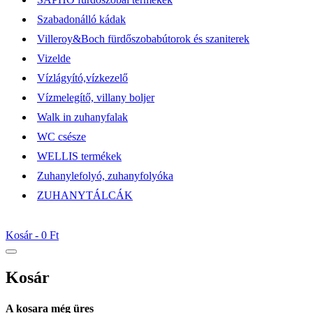
Szabadonálló kádak
Villeroy&Boch fürdőszobabútorok és szaniterek
Vizelde
Vízlágyító,vízkezelő
Vízmelegítő, villany boljer
Walk in zuhanyfalak
WC csésze
WELLIS termékek
Zuhanylefolyó, zuhanyfolyóka
ZUHANYTÁLCÁK
Kosár -
0 Ft
Kosár
A kosara még üres