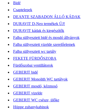
Bidé
Csaptelepek
DEANTE SZABADON ÁLLÓ KÁDAK
DURAVIT D-Neo termékek ÚJ!
DURAVIT kádak és kiegészítők
Falba süllyesztett bidé és mosdó állványok
Falba süllyesztett vizelde szerelőelemek
Falba süllyesztett wc tartály
FEKETE FÜRDŐSZOBA
Fürdőszobai ventillátorok
GEBERIT bidé
GEBERIT Monolith WC tartályok
GEBERIT mosdó, kézmosó
GEBERIT vizelde
GEBERIT WC csésze, ülőke
Hüppe zuhanykabinok