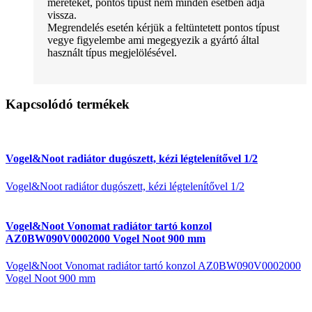
méreteket, pontos típust nem minden esetben adja
vissza.
Megrendelés esetén kérjük a feltüntetett pontos típust
vegye figyelembe ami megegyezik a gyártó által
használt típus megjelölésével.
Kapcsolódó termékek
Vogel&Noot radiátor dugószett, kézi légtelenítővel 1/2
Vogel&Noot radiátor dugószett, kézi légtelenítővel 1/2
Vogel&Noot Vonomat radiátor tartó konzol
AZ0BW090V0002000 Vogel Noot 900 mm
Vogel&Noot Vonomat radiátor tartó konzol AZ0BW090V0002000
Vogel Noot 900 mm