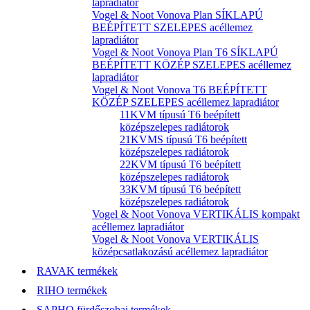
lapradiátor
Vogel & Noot Vonova Plan SÍKLAPÚ
BEÉPÍTETT SZELEPES acéllemez
lapradiátor
Vogel & Noot Vonova Plan T6 SÍKLAPÚ
BEÉPÍTETT KÖZÉP SZELEPES acéllemez
lapradiátor
Vogel & Noot Vonova T6 BEÉPÍTETT
KÖZÉP SZELEPES acéllemez lapradiátor
11KVM típusú T6 beépített
középszelepes radiátorok
21KVMS típusú T6 beépített
középszelepes radiátorok
22KVM típusú T6 beépített
középszelepes radiátorok
33KVM típusú T6 beépített
középszelepes radiátorok
Vogel & Noot Vonova VERTIKÁLIS kompakt
acéllemez lapradiátor
Vogel & Noot Vonova VERTIKÁLIS
középcsatlakozású acéllemez lapradiátor
RAVAK termékek
RIHO termékek
SAPHO fürdőszobai termékek